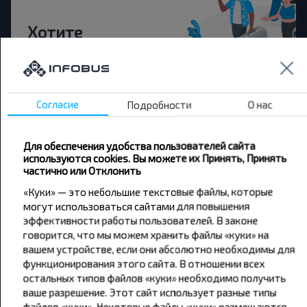
Хотите
путешествовать
дешевле?
Согласие
Подробности
О нас
Не пропусти специальные акции, скидки и
другие интересные предложения INFOBUS.
Подпишись на получение новостей и
Для обеспечения удобства пользователей сайта
путешествуй с нами дешевле!
используются cookies. Вы можете их Принять, Принять
частично или Отклонить
«Куки» — это небольшие текстовые файлы, которые
могут использоваться сайтами для повышения
эффективности работы пользователей. В законе
Подписаться
говорится, что мы можем хранить файлы «куки» на
вашем устройстве, если они абсолютно необходимы для
функционирования этого сайта. В отношении всех
остальных типов файлов «куки» необходимо получить
ваше разрешение. Этот сайт использует разные типы
файлов «куки». Некоторые файлы «куки» размещаются