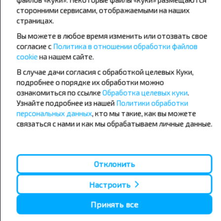
сторонними сервисами, отображаемыми на наших
страницах.
Популярные автобусные
Вы можете в любое время изменить или отозвать свое
направления
согласие с
Политика в отношении обработки файлов
Орша - Могилёв
Минск - Барановичи
cookie
на нашем сайте.
Минск - Несвиж
Гомель - Минск
Минск - Могилёв
В случае дачи согласия с обработкой целевых Куки,
Брест - Тересполь
Минск - Пинск
Брест - Беловежская Пуща
подробнее о порядке их обработки можно
Минск - Брест
Брест - Минск
ознакомиться по ссылке
Обработка целевых куки
.
Минск - Гомель
Варшава - Минск
Узнайте подробнее из нашей
Политики обработки
Минск - Бобруйск
Санкт-Петербург - Минск
персональных данных
, кто мы такие, как вы можете
связаться с нами и как мы обрабатываем личные данные.
Вильнюс - Минск
Москва - Барановичи
Полоцк - Рига
Брест - Люблин
Москва - Брест
Брест - Варшава
Минск - Вильнюс
Отклонить
Минск - Варшава
Минск - Москва
Настроить
Принять все
О нас