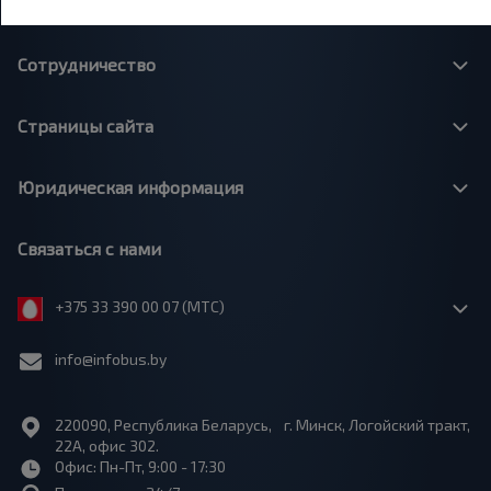
О нас
Сотрудничество
Страницы сайта
Юридическая информация
Связаться с нами
+375 33 390 00 07 (МТС)
info@infobus.by
220090, Республика Беларусь, г. Минск, Логойский тракт,
22А, офис 302.
Офис: Пн-Пт, 9:00 - 17:30