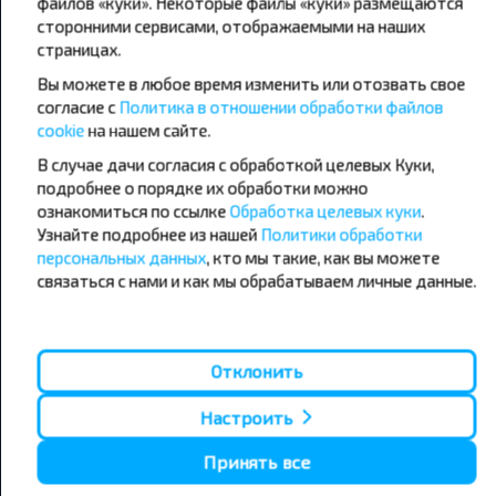
файлов «куки». Некоторые файлы «куки» размещаются
сторонними сервисами, отображаемыми на наших
страницах.
Популярные автобусные
Вы можете в любое время изменить или отозвать свое
направления
согласие с
Политика в отношении обработки файлов
Орша - Могилёв
Минск - Барановичи
cookie
на нашем сайте.
Минск - Несвиж
Гомель - Минск
В случае дачи согласия с обработкой целевых Куки,
Минск - Могилёв
Брест - Тересполь
подробнее о порядке их обработки можно
Минск - Пинск
Брест - Беловежская Пуща
Минск - Брест
Брест - Минск
ознакомиться по ссылке
Обработка целевых куки
.
Минск - Гомель
Варшава - Минск
Узнайте подробнее из нашей
Политики обработки
Минск - Бобруйск
Санкт-Петербург - Минск
персональных данных
, кто мы такие, как вы можете
связаться с нами и как мы обрабатываем личные данные.
Вильнюс - Минск
Москва - Барановичи
Полоцк - Рига
Брест - Люблин
Москва - Брест
Брест - Варшава
Минск - Вильнюс
Отклонить
Минск - Варшава
Минск - Москва
Настроить
Принять все