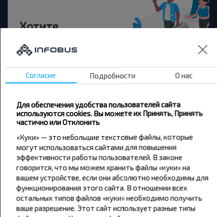
Хотите
путешествовать
дешевле?
Согласие
Подробности
О нас
Не пропусти специальные акции, скидки и
другие интересные предложения INFOBUS.
Подпишись на получение новостей и
Для обеспечения удобства пользователей сайта
путешествуй с нами дешевле!
используются cookies. Вы можете их Принять, Принять
частично или Отклонить
«Куки» — это небольшие текстовые файлы, которые
могут использоваться сайтами для повышения
эффективности работы пользователей. В законе
Подписаться
говорится, что мы можем хранить файлы «куки» на
вашем устройстве, если они абсолютно необходимы для
функционирования этого сайта. В отношении всех
остальных типов файлов «куки» необходимо получить
ваше разрешение. Этот сайт использует разные типы