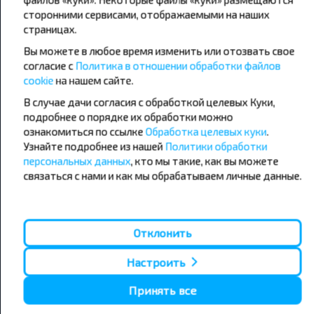
сторонними сервисами, отображаемыми на наших
страницах.
Популярные автобусные
Вы можете в любое время изменить или отозвать свое
направления
согласие с
Политика в отношении обработки файлов
Орша - Могилёв
Минск - Барановичи
cookie
на нашем сайте.
Минск - Несвиж
Гомель - Минск
Минск - Могилёв
В случае дачи согласия с обработкой целевых Куки,
Брест - Тересполь
Минск - Пинск
Брест - Беловежская Пуща
подробнее о порядке их обработки можно
Минск - Брест
Брест - Минск
ознакомиться по ссылке
Обработка целевых куки
.
Минск - Гомель
Варшава - Минск
Узнайте подробнее из нашей
Политики обработки
Минск - Бобруйск
Санкт-Петербург - Минск
персональных данных
, кто мы такие, как вы можете
связаться с нами и как мы обрабатываем личные данные.
Вильнюс - Минск
Москва - Барановичи
Полоцк - Рига
Брест - Люблин
Москва - Брест
Брест - Варшава
Минск - Вильнюс
Отклонить
Минск - Варшава
Минск - Москва
Настроить
Принять все
О нас