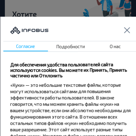
Хотите
путешествовать
дешевле?
Согласие
Подробности
О нас
Не пропусти специальные акции, скидки и
другие интересные предложения INFOBUS.
Подпишись на получение новостей и
Для обеспечения удобства пользователей сайта
путешествуй с нами дешевле!
используются cookies. Вы можете их Принять, Принять
частично или Отклонить
«Куки» — это небольшие текстовые файлы, которые
могут использоваться сайтами для повышения
эффективности работы пользователей. В законе
Подписаться
говорится, что мы можем хранить файлы «куки» на
вашем устройстве, если они абсолютно необходимы для
функционирования этого сайта. В отношении всех
остальных типов файлов «куки» необходимо получить
ваше разрешение. Этот сайт использует разные типы
файлов «куки». Некоторые файлы «куки» размещаются