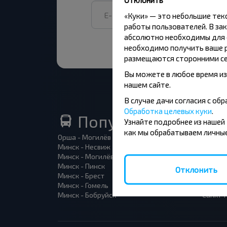
«Куки» — это небольшие те
работы пользователей. В зак
абсолютно необходимы для ф
необходимо получить ваше р
размещаются сторонними се
Вы можете в любое время из
нашем сайте.
В случае дачи согласия с о
Обработка целевых куки
.
Популярные автоб
Узнайте подробнее из нашей
как мы обрабатываем личные
Орша - Могилёв
Минск 
Минск - Несвиж
Гомель
Минск - Могилёв
Брест -
Минск - Пинск
Брест 
Отклонить
Минск - Брест
Брест 
Минск - Гомель
Варшав
Минск - Бобруйск
Санкт-