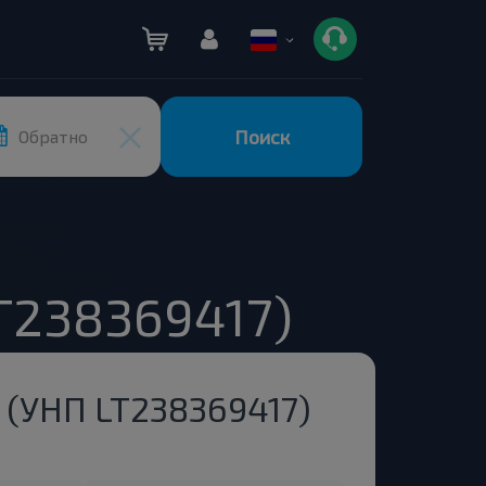
Поиск
Обратно
LT238369417)
S (УНП LT238369417)