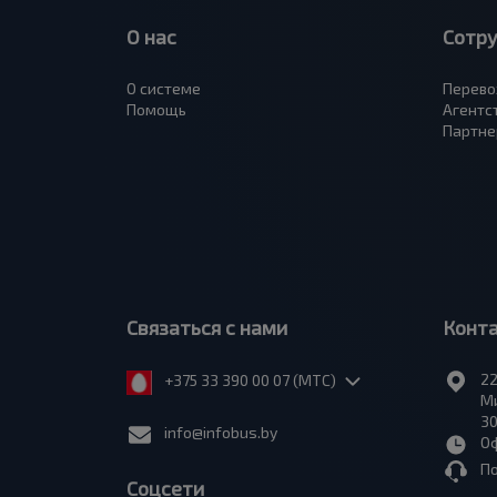
О нас
Сотр
О системе
Перево
Помощь
Агентс
Партне
Связаться с нами
Конт
22
+375 33 390 00 07 (МТС)
Ми
30
info@infobus.by
Оф
П
Соцсети