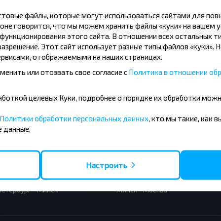
Подписаться
кстовые файлы, которые могут использоваться сайтами для по
оне говорится, что мы можем хранить файлы «куки» на вашем у
ункционирования этого сайта. В отношении всех остальных ти
азрешение. Этот сайт использует разные типы файлов «куки». 
рвисами, отображаемыми на наших страницах.
менить или отозвать свое согласие с
Политика в отношении обр
бработкой целевых Куки, подробнее о порядке их обработки мож
усные направления
Политики обработки персональных данных
, кто мы такие, как 
 данные.
- Барановичи
Вильнюс - Минск
 - Минск
Москва - Минск
 Тересполь
Полоцк - Рига
- Беловежская Пуща
Москва - Брест
Настроить
- Минск
Минск - Вильнюс
а - Минск
Минск - Варшава
Петербург - Минск
Минск - Москва