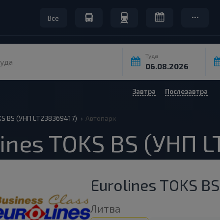
Все
Туда
уда
Завтра
Послезавтра
KS BS (УНП LT238369417)
Автопарк
ines TOKS BS (УНП 
Eurolines TOKS B
Литва