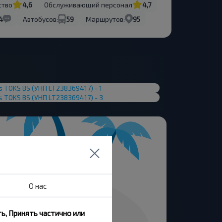
ство
4,6
Обслуживающий персонал
4,7
4
Автобусов:
59
Маршрутов:
95
О нас
ь, Принять частично или