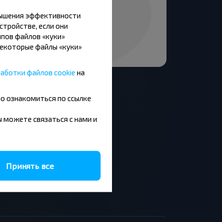
вышения эффективности
стройстве, если они
пов файлов «куки»
Некоторые файлы «куки»
аботки файлов cookie
на
но ознакомиться по ссылке
вы можете связаться с нами и
Москва - Барановичи
Минск - Будапешт
Брест - Люблин
Брест - Варшава
Принять все