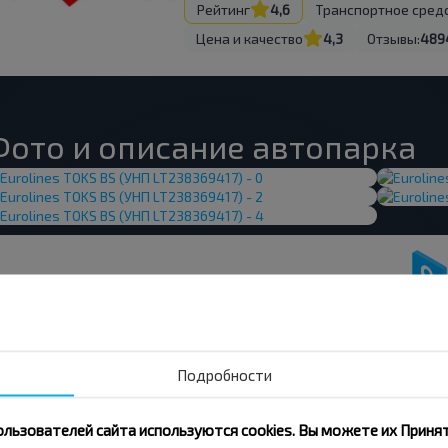
Рейтинг
4,6
Транспортное сред
Цена и качество
4,3
Отзывы:
489
Фото и описание автопарка
вовать дешевле?
скидки и другие интересные
Подробности
 на получение новостей и
ользователей сайта используются cookies. Вы можете их Принят