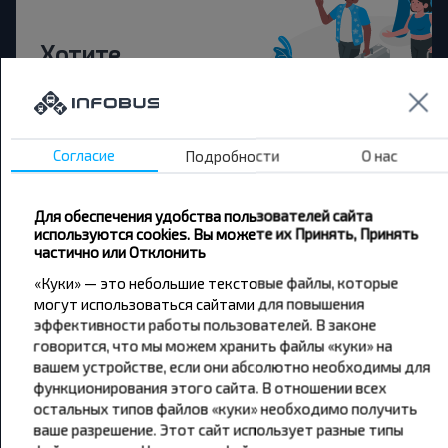
Хотите
путешествовать
дешевле?
Согласие
Подробности
О нас
Не пропусти специальные акции, скидки и
другие интересные предложения INFOBUS.
Подпишись на получение новостей и
Для обеспечения удобства пользователей сайта
путешествуй с нами дешевле!
используются cookies. Вы можете их Принять, Принять
частично или Отклонить
«Куки» — это небольшие текстовые файлы, которые
могут использоваться сайтами для повышения
эффективности работы пользователей. В законе
Подписаться
говорится, что мы можем хранить файлы «куки» на
вашем устройстве, если они абсолютно необходимы для
функционирования этого сайта. В отношении всех
остальных типов файлов «куки» необходимо получить
ваше разрешение. Этот сайт использует разные типы