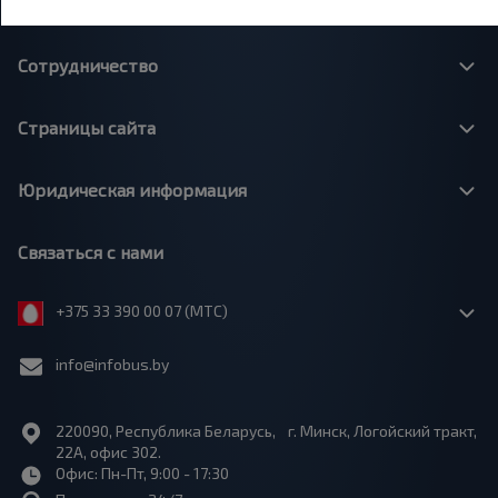
О нас
Сотрудничество
Страницы сайта
Юридическая информация
Связаться с нами
+375 33 390 00 07 (МТС)
info@infobus.by
220090, Республика Беларусь, г. Минск, Логойский тракт,
22А, офис 302.
Офис: Пн-Пт, 9:00 - 17:30