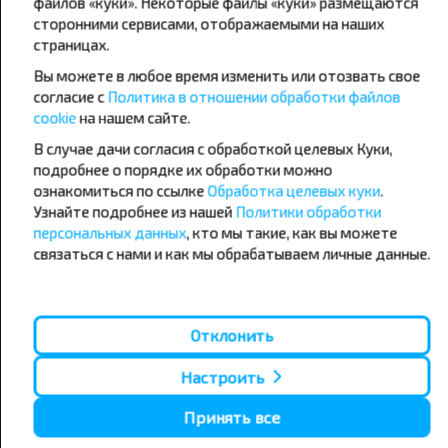
файлов «куки». Некоторые файлы «куки» размещаются
сторонними сервисами, отображаемыми на наших
страницах.
Популярные автобусные
Вы можете в любое время изменить или отозвать свое
направления
согласие с
Политика в отношении обработки файлов
Орша - Могилёв
Минск - Барановичи
cookie
на нашем сайте.
Минск - Несвиж
Гомель - Минск
В случае дачи согласия с обработкой целевых Куки,
Минск - Могилёв
Брест - Тересполь
подробнее о порядке их обработки можно
Минск - Пинск
Брест - Беловежская Пуща
Минск - Брест
Брест - Минск
ознакомиться по ссылке
Обработка целевых куки
.
Минск - Гомель
Варшава - Минск
Узнайте подробнее из нашей
Политики обработки
Минск - Бобруйск
Санкт-Петербург - Минск
персональных данных
, кто мы такие, как вы можете
связаться с нами и как мы обрабатываем личные данные.
Вильнюс - Минск
Москва - Барановичи
Полоцк - Рига
Брест - Люблин
Москва - Брест
Брест - Варшава
Минск - Вильнюс
Отклонить
Минск - Варшава
Минск - Москва
Настроить
Принять все