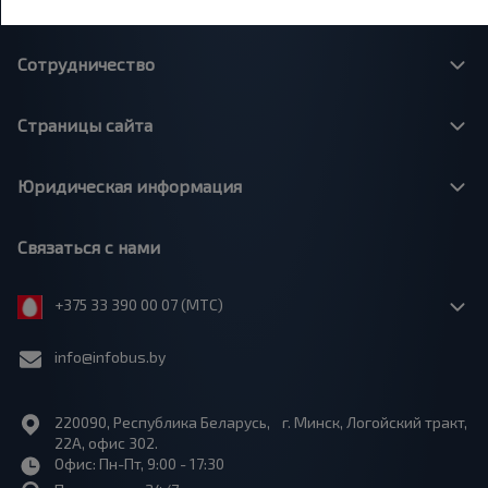
О нас
Сотрудничество
Страницы сайта
Юридическая информация
Связаться с нами
+375 33 390 00 07 (МТС)
info@infobus.by
220090, Республика Беларусь, г. Минск, Логойский тракт,
22А, офис 302.
Офис: Пн-Пт, 9:00 - 17:30