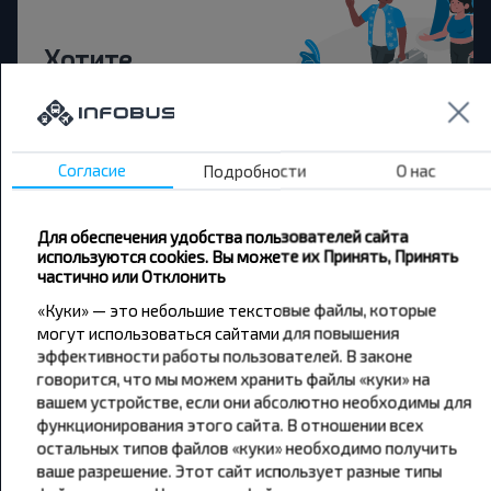
Хотите
путешествовать
дешевле?
Согласие
Подробности
О нас
Не пропусти специальные акции, скидки и
другие интересные предложения INFOBUS.
Подпишись на получение новостей и
Для обеспечения удобства пользователей сайта
путешествуй с нами дешевле!
используются cookies. Вы можете их Принять, Принять
частично или Отклонить
«Куки» — это небольшие текстовые файлы, которые
могут использоваться сайтами для повышения
эффективности работы пользователей. В законе
Подписаться
говорится, что мы можем хранить файлы «куки» на
вашем устройстве, если они абсолютно необходимы для
функционирования этого сайта. В отношении всех
остальных типов файлов «куки» необходимо получить
ваше разрешение. Этот сайт использует разные типы