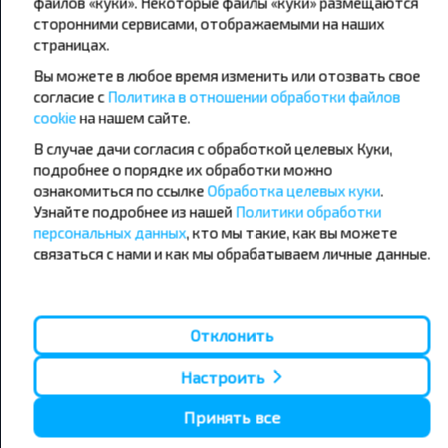
файлов «куки». Некоторые файлы «куки» размещаются
сторонними сервисами, отображаемыми на наших
страницах.
Популярные автобусные
Вы можете в любое время изменить или отозвать свое
направления
согласие с
Политика в отношении обработки файлов
Орша - Могилёв
Минск - Барановичи
cookie
на нашем сайте.
Минск - Несвиж
Гомель - Минск
В случае дачи согласия с обработкой целевых Куки,
Минск - Могилёв
Брест - Тересполь
подробнее о порядке их обработки можно
Минск - Пинск
Брест - Беловежская Пуща
Минск - Брест
Брест - Минск
ознакомиться по ссылке
Обработка целевых куки
.
Минск - Гомель
Варшава - Минск
Узнайте подробнее из нашей
Политики обработки
Минск - Бобруйск
Санкт-Петербург - Минск
персональных данных
, кто мы такие, как вы можете
связаться с нами и как мы обрабатываем личные данные.
Вильнюс - Минск
Москва - Барановичи
Полоцк - Рига
Брест - Люблин
Москва - Брест
Брест - Варшава
Минск - Вильнюс
Отклонить
Минск - Варшава
Минск - Москва
Настроить
Принять все