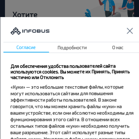
Хотите
путешествовать
дешевле?
Согласие
Подробности
О нас
Не пропусти специальные акции, скидки и
другие интересные предложения INFOBUS.
Подпишись на получение новостей и
Для обеспечения удобства пользователей сайта
путешествуй с нами дешевле!
используются cookies. Вы можете их Принять, Принять
частично или Отклонить
«Куки» — это небольшие текстовые файлы, которые
могут использоваться сайтами для повышения
эффективности работы пользователей. В законе
Подписаться
говорится, что мы можем хранить файлы «куки» на
вашем устройстве, если они абсолютно необходимы для
функционирования этого сайта. В отношении всех
остальных типов файлов «куки» необходимо получить
ваше разрешение. Этот сайт использует разные типы
файлов «куки». Некоторые файлы «куки» размещаются