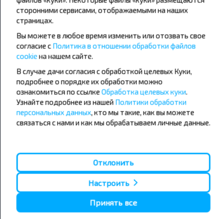
сторонними сервисами, отображаемыми на наших
страницах.
Популярные автобусные
Вы можете в любое время изменить или отозвать свое
направления
согласие с
Политика в отношении обработки файлов
Орша - Могилёв
Минск - Барановичи
cookie
на нашем сайте.
Минск - Несвиж
Гомель - Минск
Минск - Могилёв
В случае дачи согласия с обработкой целевых Куки,
Брест - Тересполь
Минск - Пинск
Брест - Беловежская Пуща
подробнее о порядке их обработки можно
Минск - Брест
Брест - Минск
ознакомиться по ссылке
Обработка целевых куки
.
Минск - Гомель
Варшава - Минск
Узнайте подробнее из нашей
Политики обработки
Минск - Бобруйск
Санкт-Петербург - Минск
персональных данных
, кто мы такие, как вы можете
связаться с нами и как мы обрабатываем личные данные.
Вильнюс - Минск
Москва - Барановичи
Полоцк - Рига
Брест - Люблин
Москва - Брест
Брест - Варшава
Минск - Вильнюс
Отклонить
Минск - Варшава
Минск - Москва
Настроить
Принять все
О нас