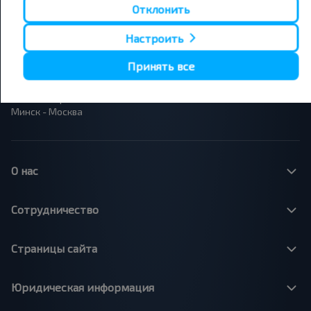
Минск - Гомель
Варшава - Минск
Отклонить
Минск - Бобруйск
Санкт-Петербург - Минск
Настроить
Вильнюс - Минск
Москва - Барановичи
Полоцк - Рига
Брест - Люблин
Принять все
Москва - Брест
Брест - Варшава
Минск - Вильнюс
Минск - Варшава
Минск - Москва
О нас
Сотрудничество
Страницы сайта
Юридическая информация