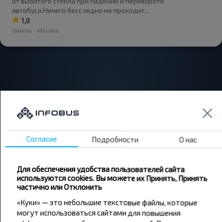
от выбитого стекла при падении и перевороте
автобуса.Ничего бесследно не проходит...
1,0
Гомель - Москва
Согласие
Подробности
О нас
Хотите
путешествовать
Для обеспечения удобства пользователей сайта
дешевле?
используются cookies. Вы можете их Принять, Принять
частично или Отклонить
Не пропусти специальные акции, скидки и
«Куки» — это небольшие текстовые файлы, которые
другие интересные предложения INFOBUS.
могут использоваться сайтами для повышения