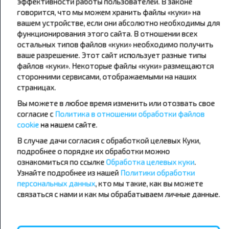
Подпишись на получение новостей и
эффективности работы пользователей. В законе
говорится, что мы можем хранить файлы «куки» на
путешествуй с нами дешевле!
вашем устройстве, если они абсолютно необходимы для
функционирования этого сайта. В отношении всех
остальных типов файлов «куки» необходимо получить
ваше разрешение. Этот сайт использует разные типы
файлов «куки». Некоторые файлы «куки» размещаются
Подписаться
сторонними сервисами, отображаемыми на наших
страницах.
Вы можете в любое время изменить или отозвать свое
согласие с
Политика в отношении обработки файлов
cookie
на нашем сайте.
В случае дачи согласия с обработкой целевых Куки,
Популярные автобусные
подробнее о порядке их обработки можно
ознакомиться по ссылке
Обработка целевых куки
.
направления
Узнайте подробнее из нашей
Политики обработки
Орша - Могилёв
Минск - Барановичи
персональных данных
, кто мы такие, как вы можете
Минск - Несвиж
Гомель - Минск
связаться с нами и как мы обрабатываем личные данные.
Минск - Могилёв
Брест - Тересполь
Минск - Пинск
Брест - Беловежская Пуща
Минск - Брест
Брест - Минск