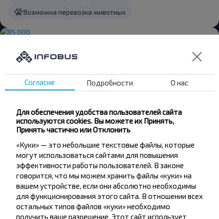
Возможна перевозка животных
YUTONG ZK6122 H9
53 Места
ТВ
1 шт. багажа бесплатно
Билет в телефоне
Бесплатный Wi-Fi
Музыка
Согласие
Подробности
О нас
Климат-контроль
Розетка
Возможна перевозка животных
Для обеспечения удобства пользователей сайта
используются cookies. Вы можете их Принять,
Принять частично или Отклонить
«Куки» — это небольшие текстовые файлы, которые
YUTONG ZK6122 H9
53 Места
могут использоваться сайтами для повышения
ТВ
1 шт. багажа бесплатно
эффективности работы пользователей. В законе
Билет в телефоне
Бесплатный Wi-Fi
Музыка
говорится, что мы можем хранить файлы «куки» на
вашем устройстве, если они абсолютно необходимы
Климат-контроль
Розетка
для функционирования этого сайта. В отношении всех
Возможна перевозка животных
остальных типов файлов «куки» необходимо
получить ваше разрешение. Этот сайт использует