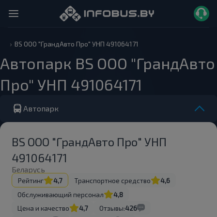
BS ООО "ГрандАвто Про" УНП 491064171
Автопарк BS ООО "ГрандАвто
Про" УНП 491064171
Автопарк
BS ООО "ГрандАвто Про" УНП
491064171
Беларусь
Рейтинг
4,7
Транспортное средство
4,6
Обслуживающий персонал
4,8
Цена и качество
4,7
Отзывы:
426