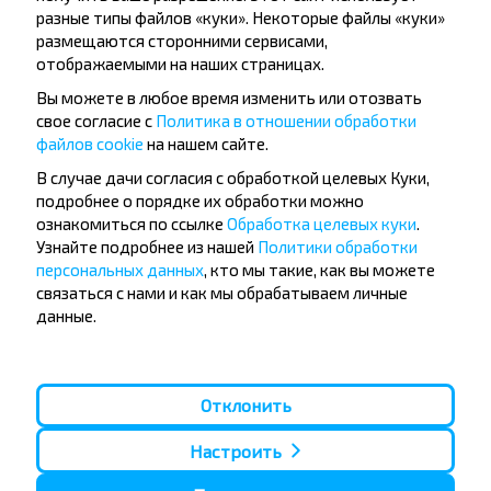
разные типы файлов «куки». Некоторые файлы «куки»
размещаются сторонними сервисами,
отображаемыми на наших страницах.
Вы можете в любое время изменить или отозвать
свое согласие с
Политика в отношении обработки
файлов cookie
на нашем сайте.
В случае дачи согласия с обработкой целевых Куки,
подробнее о порядке их обработки можно
Хотите
ознакомиться по ссылке
Обработка целевых куки
.
путешествовать
Узнайте подробнее из нашей
Политики обработки
персональных данных
, кто мы такие, как вы можете
дешевле?
связаться с нами и как мы обрабатываем личные
данные.
Не пропусти специальные акции, скидки и
другие интересные предложения INFOBUS.
Подпишись на получение новостей и
путешествуй с нами дешевле!
Отклонить
Настроить