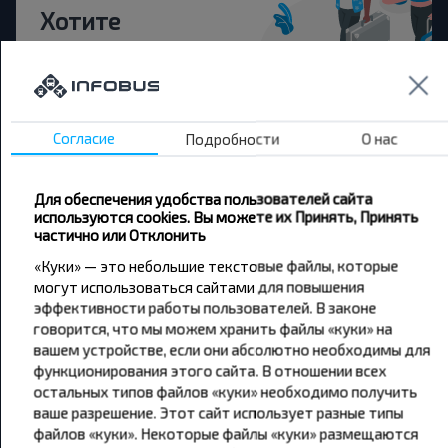
Хотите
путешествовать
дешевле?
Не пропусти специальные акции, скидки и
Согласие
Подробности
О нас
другие интересные предложения INFOBUS.
Подпишись на получение новостей и
путешествуй с нами дешевле!
Для обеспечения удобства пользователей сайта
используются cookies. Вы можете их Принять, Принять
частично или Отклонить
«Куки» — это небольшие текстовые файлы, которые
могут использоваться сайтами для повышения
эффективности работы пользователей. В законе
Подписаться
говорится, что мы можем хранить файлы «куки» на
вашем устройстве, если они абсолютно необходимы для
функционирования этого сайта. В отношении всех
остальных типов файлов «куки» необходимо получить
ваше разрешение. Этот сайт использует разные типы
файлов «куки». Некоторые файлы «куки» размещаются