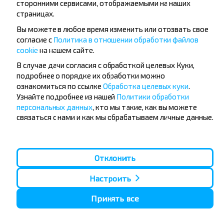
сторонними сервисами, отображаемыми на наших
Популярные автобусные
страницах.
направления
Вы можете в любое время изменить или отозвать свое
согласие с
Политика в отношении обработки файлов
Орша - Могилёв
Минск - Барановичи
Минск - Несвиж
Гомель - Минск
cookie
на нашем сайте.
Минск - Могилёв
Брест - Тересполь
В случае дачи согласия с обработкой целевых Куки,
Минск - Пинск
Брест - Беловежская Пуща
подробнее о порядке их обработки можно
Минск - Брест
Брест - Минск
ознакомиться по ссылке
Обработка целевых куки
.
Минск - Гомель
Варшава - Минск
Узнайте подробнее из нашей
Политики обработки
Минск - Бобруйск
Санкт-Петербург - Минск
персональных данных
, кто мы такие, как вы можете
связаться с нами и как мы обрабатываем личные данные.
Вильнюс - Минск
Москва - Барановичи
Полоцк - Рига
Брест - Люблин
Москва - Брест
Брест - Варшава
Минск - Вильнюс
Минск - Варшава
Отклонить
Минск - Москва
Настроить
Принять все
О нас