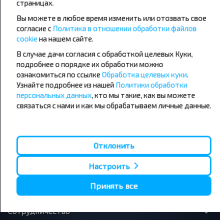
страницах.
направления
Вы можете в любое время изменить или отозвать свое
Орша - Могилёв
Минск - Барановичи
Минск - Несвиж
Гомель - Минск
согласие с
Политика в отношении обработки файлов
Минск - Могилёв
Брест - Тересполь
cookie
на нашем сайте.
Минск - Пинск
Брест - Беловежская Пуща
В случае дачи согласия с обработкой целевых Куки,
Минск - Брест
Брест - Минск
подробнее о порядке их обработки можно
Минск - Гомель
Варшава - Минск
Минск - Бобруйск
ознакомиться по ссылке
Обработка целевых куки
Санкт-Петербург - Минск
.
Узнайте подробнее из нашей
Политики обработки
персональных данных
, кто мы такие, как вы можете
Вильнюс - Минск
Москва - Барановичи
Полоцк - Рига
Брест - Люблин
связаться с нами и как мы обрабатываем личные данные.
Москва - Брест
Брест - Варшава
Минск - Вильнюс
Минск - Варшава
Минск - Москва
Отклонить
Настроить
О нас
Принять все
Сотрудничество