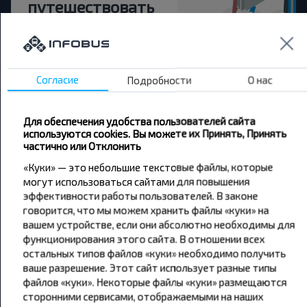
путешествовать
дешевле?
Не пропусти специальные акции, скидки и
другие интересные предложения INFOBUS.
Согласие
Подробности
О нас
Подпишись на получение новостей и
путешествуй с нами дешевле!
Для обеспечения удобства пользователей сайта
используются cookies. Вы можете их Принять, Принять
частично или Отклонить
«Куки» — это небольшие текстовые файлы, которые
могут использоваться сайтами для повышения
Подписаться
эффективности работы пользователей. В законе
говорится, что мы можем хранить файлы «куки» на
вашем устройстве, если они абсолютно необходимы для
функционирования этого сайта. В отношении всех
остальных типов файлов «куки» необходимо получить
ваше разрешение. Этот сайт использует разные типы
файлов «куки». Некоторые файлы «куки» размещаются
Популярные автобусные
сторонними сервисами, отображаемыми на наших