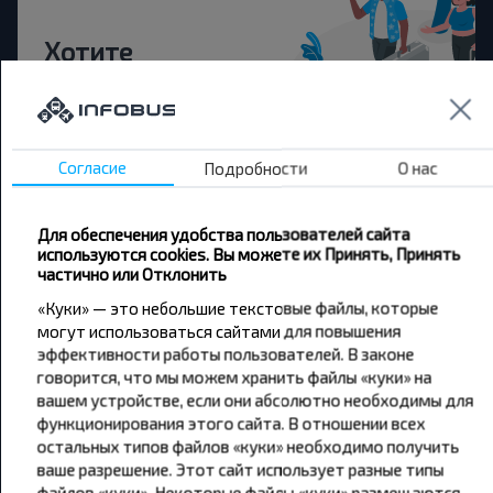
Хотите
путешествовать
дешевле?
Согласие
Подробности
О нас
Не пропусти специальные акции, скидки и
другие интересные предложения INFOBUS.
Подпишись на получение новостей и
Для обеспечения удобства пользователей сайта
путешествуй с нами дешевле!
используются cookies. Вы можете их Принять, Принять
частично или Отклонить
«Куки» — это небольшие текстовые файлы, которые
могут использоваться сайтами для повышения
эффективности работы пользователей. В законе
Подписаться
говорится, что мы можем хранить файлы «куки» на
вашем устройстве, если они абсолютно необходимы для
функционирования этого сайта. В отношении всех
остальных типов файлов «куки» необходимо получить
ваше разрешение. Этот сайт использует разные типы
файлов «куки». Некоторые файлы «куки» размещаются