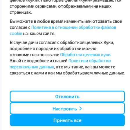
сторонними сервисами, отображаемыми на наших
страницах.
Популярные автобусные
Вы можете в любое время изменить или отозвать свое
направления
согласие с
Политика в отношении обработки файлов
Орша - Могилёв
Минск - Барановичи
cookie
на нашем сайте.
Минск - Несвиж
Гомель - Минск
Минск - Могилёв
В случае дачи согласия с обработкой целевых Куки,
Брест - Тересполь
Минск - Пинск
Брест - Беловежская Пуща
подробнее о порядке их обработки можно
Минск - Брест
Брест - Минск
ознакомиться по ссылке
Обработка целевых куки
.
Минск - Гомель
Варшава - Минск
Узнайте подробнее из нашей
Политики обработки
Минск - Бобруйск
Санкт-Петербург - Минск
персональных данных
, кто мы такие, как вы можете
связаться с нами и как мы обрабатываем личные данные.
Вильнюс - Минск
Москва - Барановичи
Полоцк - Рига
Брест - Люблин
Москва - Брест
Брест - Варшава
Минск - Вильнюс
Отклонить
Минск - Варшава
Минск - Москва
Настроить
Принять все
О нас