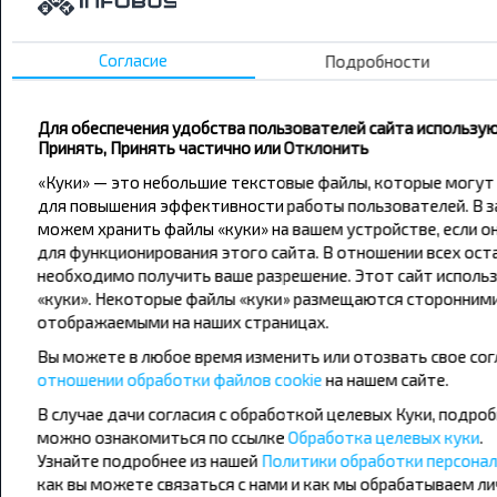
Минск - Москва
Согласие
Подробности
О нас
Для обеспечения удобства пользователей сайта использую
Принять, Принять частично или Отклонить
Сотрудничество
«Куки» — это небольшие текстовые файлы, которые могут
для повышения эффективности работы пользователей. В з
Страницы сайта
можем хранить файлы «куки» на вашем устройстве, если 
для функционирования этого сайта. В отношении всех ост
необходимо получить ваше разрешение. Этот сайт исполь
Юридическая информация
«куки». Некоторые файлы «куки» размещаются сторонними
отображаемыми на наших страницах.
Связаться с нами
Вы можете в любое время изменить или отозвать свое сог
отношении обработки файлов cookie
на нашем сайте.
+375 33 390 00 07 (МТС)
В случае дачи согласия с обработкой целевых Куки, подро
можно ознакомиться по ссылке
Обработка целевых куки
.
Узнайте подробнее из нашей
Политики обработки персона
info@infobus.by
как вы можете связаться с нами и как мы обрабатываем ли