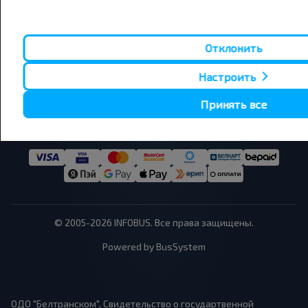
220090, Республика Беларусь, г. Минск, Логойский тракт,
22А, офис 302.
Офис: Пн-Пт, 9:00 - 17:30
Отклонить
Поддержка: 24/7
Настроить
Принять все
© 2005-2026 INFOBUS. Все права защищены.
Powered by BusSystem
ОДО "Белтранском", Свидетельство о государтвенной