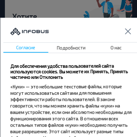
Хотите
путешествовать
дешевле?
Согласие
Подробности
О нас
Не пропусти специальные акции, скидки и
другие интересные предложения INFOBUS.
Подпишись на получение новостей и
Для обеспечения удобства пользователей сайта
путешествуй с нами дешевле!
используются cookies. Вы можете их Принять, Принять
частично или Отклонить
«Куки» — это небольшие текстовые файлы, которые
могут использоваться сайтами для повышения
эффективности работы пользователей. В законе
Подписаться
говорится, что мы можем хранить файлы «куки» на
вашем устройстве, если они абсолютно необходимы для
функционирования этого сайта. В отношении всех
остальных типов файлов «куки» необходимо получить
ваше разрешение. Этот сайт использует разные типы