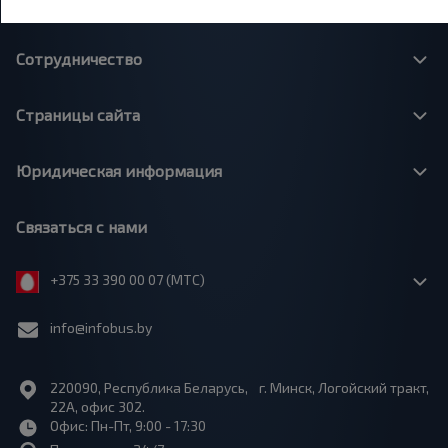
О нас
Сотрудничество
Страницы сайта
Юридическая информация
Связаться с нами
+375 33 390 00 07 (МТС)
info@infobus.by
220090, Республика Беларусь, г. Минск, Логойский тракт,
22А, офис 302.
Офис: Пн-Пт, 9:00 - 17:30