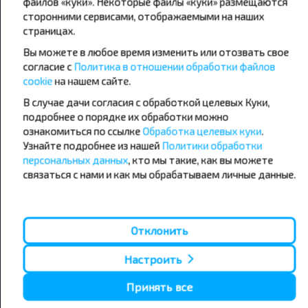
файлов «куки». Некоторые файлы «куки» размещаются
сторонними сервисами, отображаемыми на наших
страницах.
Популярные автобусные
Вы можете в любое время изменить или отозвать свое
направления
согласие с
Политика в отношении обработки файлов
Орша - Могилёв
Минск - Барановичи
cookie
на нашем сайте.
Минск - Несвиж
Гомель - Минск
В случае дачи согласия с обработкой целевых Куки,
Минск - Могилёв
Брест - Тересполь
подробнее о порядке их обработки можно
Минск - Пинск
Брест - Беловежская Пуща
Минск - Брест
Брест - Минск
ознакомиться по ссылке
Обработка целевых куки
.
Минск - Гомель
Варшава - Минск
Узнайте подробнее из нашей
Политики обработки
Минск - Бобруйск
Санкт-Петербург - Минск
персональных данных
, кто мы такие, как вы можете
связаться с нами и как мы обрабатываем личные данные.
Вильнюс - Минск
Москва - Барановичи
Полоцк - Рига
Брест - Люблин
Москва - Брест
Брест - Варшава
Минск - Вильнюс
Отклонить
Минск - Варшава
Минск - Москва
Настроить
Принять все