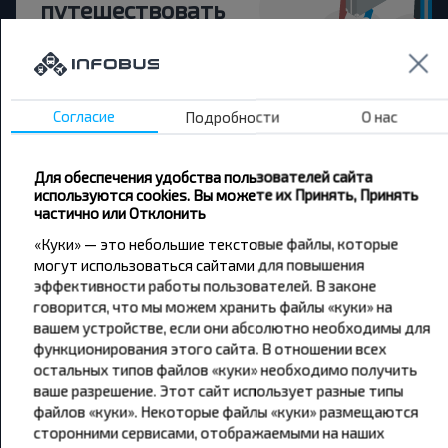
путешествовать
дешевле?
Не пропусти специальные акции, скидки и
другие интересные предложения INFOBUS.
Согласие
Подробности
О нас
Подпишись на получение новостей и
путешествуй с нами дешевле!
Для обеспечения удобства пользователей сайта
используются cookies. Вы можете их Принять, Принять
частично или Отклонить
«Куки» — это небольшие текстовые файлы, которые
могут использоваться сайтами для повышения
Подписаться
эффективности работы пользователей. В законе
говорится, что мы можем хранить файлы «куки» на
вашем устройстве, если они абсолютно необходимы для
функционирования этого сайта. В отношении всех
остальных типов файлов «куки» необходимо получить
ваше разрешение. Этот сайт использует разные типы
файлов «куки». Некоторые файлы «куки» размещаются
Популярные автобусные
сторонними сервисами, отображаемыми на наших