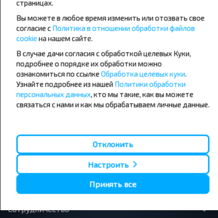
страницах.
направления
Вы можете в любое время изменить или отозвать свое
Орша - Могилёв
Минск - Барановичи
Минск - Несвиж
Гомель - Минск
согласие с
Политика в отношении обработки файлов
Минск - Могилёв
Брест - Тересполь
cookie
на нашем сайте.
Минск - Пинск
Брест - Беловежская Пуща
В случае дачи согласия с обработкой целевых Куки,
Минск - Брест
Брест - Минск
подробнее о порядке их обработки можно
Минск - Гомель
Варшава - Минск
Минск - Бобруйск
ознакомиться по ссылке
Обработка целевых куки
Санкт-Петербург - Минск
.
Узнайте подробнее из нашей
Политики обработки
персональных данных
, кто мы такие, как вы можете
Вильнюс - Минск
Москва - Барановичи
Полоцк - Рига
Брест - Люблин
связаться с нами и как мы обрабатываем личные данные.
Москва - Брест
Брест - Варшава
Минск - Вильнюс
Минск - Варшава
Минск - Москва
Отклонить
Настроить
О нас
Принять все
Сотрудничество