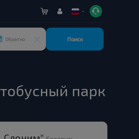
Поиск
Обратно
втобусный парк
 .Слоним"
Беларусь