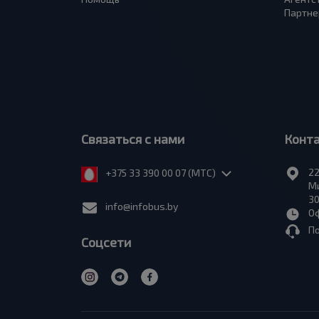
Партне
Связаться с нами
Конт
22
+375 33 390 00 07 (МТС)
Ми
30
info@infobus.by
Оф
П
Соцсети