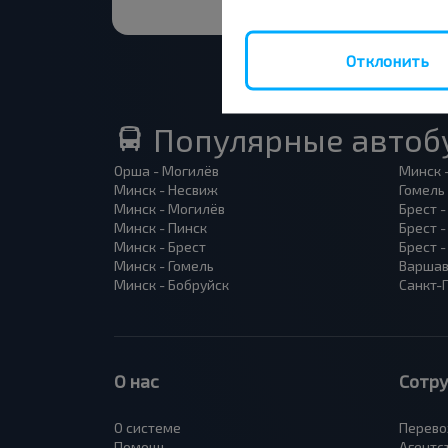
Отклонить
Популярные автоб
Орша - Могилёв
Минск 
Минск - Несвиж
Гомель
Минск - Могилёв
Брест -
Минск - Пинск
Брест 
Минск - Брест
Брест 
Минск - Гомель
Варшав
Минск - Бобруйск
Санкт-
О нас
Сотр
О системе
Перево
Помощь
Агентс