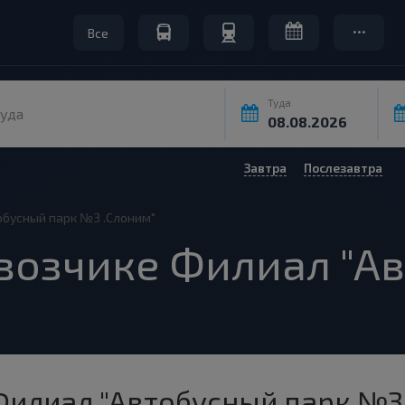
Все
Туда
уда
Завтра
Послезавтра
обусный парк №3 .Слоним"
возчике Филиал "А
Филиал "Автобусный парк №3