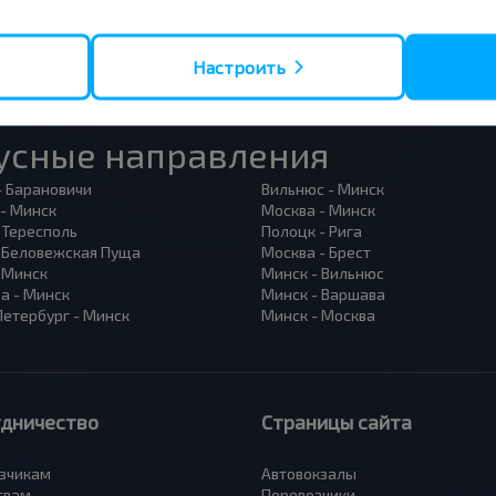
Настроить
усные направления
- Барановичи
Вильнюс - Минск
 - Минск
Москва - Минск
 Тересполь
Полоцк - Рига
- Беловежская Пуща
Москва - Брест
- Минск
Минск - Вильнюс
а - Минск
Минск - Варшава
Петербург - Минск
Минск - Москва
удничество
Страницы сайта
зчикам
Автовокзалы
твам
Перевозчики