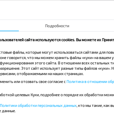
итогу билет оплачен, поездка
не совершена
2,0
Минск - Слоним
Подробности
ользователей сайта используются cookies. Вы можете их Принят
кстовые файлы, которые могут использоваться сайтами для по
вовать дешевле?
оне говорится, что мы можем хранить файлы «куки» на вашем у
ункционирования этого сайта. В отношении всех остальных ти
азрешение. Этот сайт использует разные типы файлов «куки». 
скидки и другие интересные
рвисами, отображаемыми на наших страницах.
 на получение новостей и
менить или отозвать свое согласие с
Политика в отношении обр
бработкой целевых Куки, подробнее о порядке их обработки мож
Подписаться
Политики обработки персональных данных
, кто мы такие, как 
 данные.