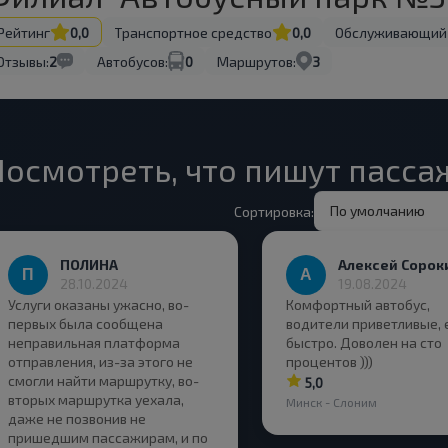
Рейтинг
0,0
Транспортное средство
0,0
Обслуживающий
Отзывы:
2
Автобусов:
0
Маршрутов:
3
Посмотреть, что пишут пасс
По умолчанию
Сортировка:
ПОЛИНА
Алексей Сорок
28.10.2024
19.08.2024
Услуги оказаны ужасно, во-
Комфортный автобус,
первых была сообщена
водители приветливые, 
неправильная платформа
быстро. Доволен на сто
отправления, из-за этого не
процентов )))
смогли найти маршрутку, во-
5,0
вторых маршрутка уехала,
Минск - Слоним
даже не позвонив не
пришедшим пассажирам, и по