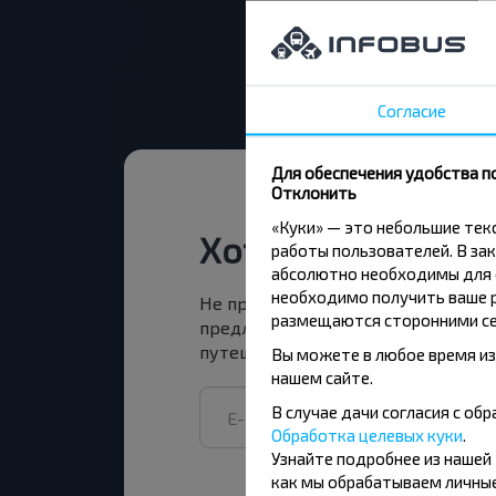
Согласие
Для обеспечения удобства п
Отклонить
«Куки» — это небольшие те
Хотите путешест
работы пользователей. В зак
абсолютно необходимы для ф
необходимо получить ваше р
Не пропусти специальные акции, 
размещаются сторонними се
предложения INFOBUS. Подпишись
путешествуй с нами дешевле!
Вы можете в любое время из
нашем сайте.
В случае дачи согласия с о
Обработка целевых куки
.
Узнайте подробнее из нашей
как мы обрабатываем личные