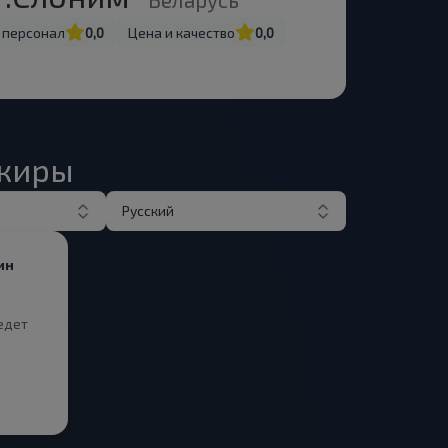
 персонал
0,0
Цена и качество
0,0
ажиры
Русский
ин
едет