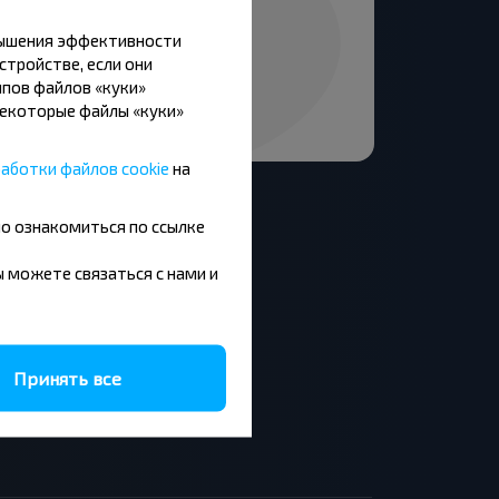
вышения эффективности
стройстве, если они
пов файлов «куки»
Некоторые файлы «куки»
аботки файлов cookie
на
но ознакомиться по ссылке
вы можете связаться с нами и
Москва - Барановичи
Минск - Будапешт
Брест - Люблин
Брест - Варшава
Принять все