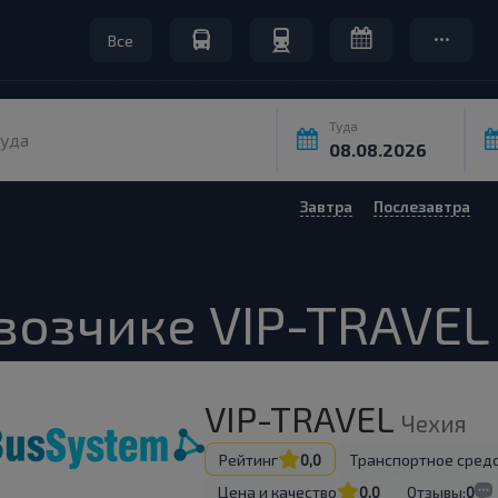
Все
Туда
уда
Завтра
Послезавтра
возчике VIP-TRAVEL
VIP-TRAVEL
Чехия
Рейтинг
0,0
Транспортное сред
Цена и качество
0,0
Отзывы:
0