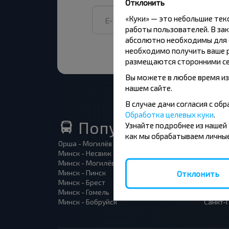
Отклонить
«Куки» — это небольшие те
работы пользователей. В зак
абсолютно необходимы для ф
необходимо получить ваше р
размещаются сторонними се
Вы можете в любое время из
нашем сайте.
В случае дачи согласия с о
Обработка целевых куки
.
Популярные автоб
Узнайте подробнее из нашей
как мы обрабатываем личные
Орша - Могилёв
Минск 
Минск - Несвиж
Гомель
Минск - Могилёв
Брест -
Минск - Пинск
Брест 
Отклонить
Минск - Брест
Брест 
Минск - Гомель
Варшав
Минск - Бобруйск
Санкт-