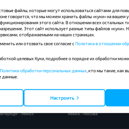
кстовые файлы, которые могут использоваться сайтами для по
Подписаться
оне говорится, что мы можем хранить файлы «куки» на вашем у
ункционирования этого сайта. В отношении всех остальных ти
азрешение. Этот сайт использует разные типы файлов «куки». 
рвисами, отображаемыми на наших страницах.
менить или отозвать свое согласие с
Политика в отношении обр
бработкой целевых Куки, подробнее о порядке их обработки мож
усные направления
Политики обработки персональных данных
, кто мы такие, как 
 данные.
- Барановичи
Вильнюс - Минск
 - Минск
Москва - Минск
 Тересполь
Полоцк - Рига
- Беловежская Пуща
Москва - Брест
Настроить
- Минск
Минск - Вильнюс
а - Минск
Минск - Варшава
Петербург - Минск
Минск - Москва