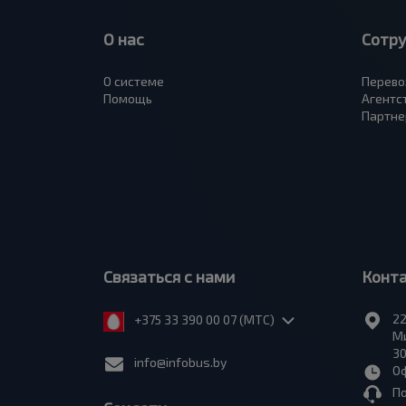
О нас
Сотр
О системе
Перево
Помощь
Агентс
Партне
Связаться с нами
Конт
22
+375 33 390 00 07 (МТС)
Ми
30
info@infobus.by
Оф
П