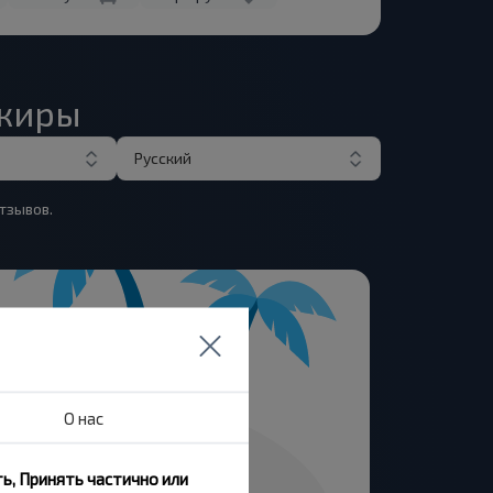
ажиры
Русский
тзывов.
О нас
ь, Принять частично или