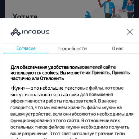
Хотите
путешествовать
дешевле?
Согласие
Подробности
О нас
Не пропусти специальные акции, скидки и
другие интересные предложения INFOBUS.
Подпишись на получение новостей и
Для обеспечения удобства пользователей сайта
путешествуй с нами дешевле!
используются cookies. Вы можете их Принять, Принять
частично или Отклонить
«Куки» — это небольшие текстовые файлы, которые
могут использоваться сайтами для повышения
эффективности работы пользователей. В законе
Подписаться
говорится, что мы можем хранить файлы «куки» на
вашем устройстве, если они абсолютно необходимы для
функционирования этого сайта. В отношении всех
остальных типов файлов «куки» необходимо получить
ваше разрешение. Этот сайт использует разные типы