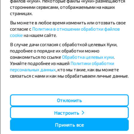
файлов «куки». Некоторые файлы «куки» размещаются
сторонними сервисами, отображаемыми на наших
страницах.
Популярные автобусные
Вы можете в любое время изменить или отозвать свое
направления
согласие с
Политика в отношении обработки файлов
Орша - Могилёв
Минск - Барановичи
cookie
на нашем сайте.
Минск - Несвиж
Гомель - Минск
В случае дачи согласия с обработкой целевых Куки,
Минск - Могилёв
Брест - Тересполь
подробнее о порядке их обработки можно
Минск - Пинск
Брест - Беловежская Пуща
Минск - Брест
Брест - Минск
ознакомиться по ссылке
Обработка целевых куки
.
Минск - Гомель
Варшава - Минск
Узнайте подробнее из нашей
Политики обработки
Минск - Бобруйск
Санкт-Петербург - Минск
персональных данных
, кто мы такие, как вы можете
связаться с нами и как мы обрабатываем личные данные.
Вильнюс - Минск
Москва - Барановичи
Полоцк - Рига
Брест - Люблин
Москва - Брест
Брест - Варшава
Минск - Вильнюс
Отклонить
Минск - Варшава
Минск - Москва
Настроить
Принять все