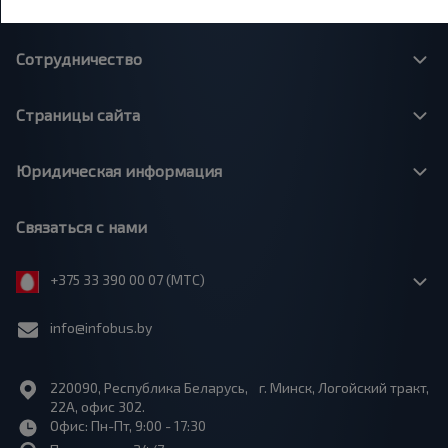
О нас
Сотрудничество
Страницы сайта
Юридическая информация
Связаться с нами
+375 33 390 00 07 (МТС)
info@infobus.by
220090, Республика Беларусь, г. Минск, Логойский тракт,
22А, офис 302.
Офис: Пн-Пт, 9:00 - 17:30