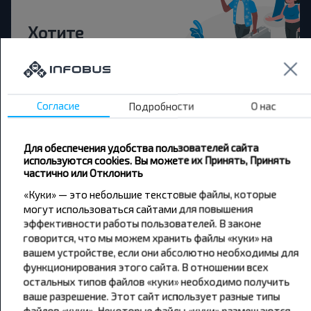
Хотите
путешествовать
дешевле?
Согласие
Подробности
О нас
Не пропусти специальные акции, скидки и
другие интересные предложения INFOBUS.
Подпишись на получение новостей и
Для обеспечения удобства пользователей сайта
путешествуй с нами дешевле!
используются cookies. Вы можете их Принять, Принять
частично или Отклонить
«Куки» — это небольшие текстовые файлы, которые
могут использоваться сайтами для повышения
эффективности работы пользователей. В законе
Подписаться
говорится, что мы можем хранить файлы «куки» на
вашем устройстве, если они абсолютно необходимы для
функционирования этого сайта. В отношении всех
остальных типов файлов «куки» необходимо получить
ваше разрешение. Этот сайт использует разные типы
файлов «куки». Некоторые файлы «куки» размещаются