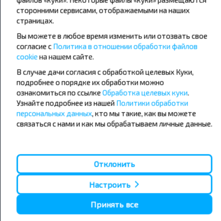
сторонними сервисами, отображаемыми на наших
страницах.
Популярные автобусные
Вы можете в любое время изменить или отозвать свое
направления
согласие с
Политика в отношении обработки файлов
Орша - Могилёв
Минск - Барановичи
cookie
на нашем сайте.
Минск - Несвиж
Гомель - Минск
Минск - Могилёв
В случае дачи согласия с обработкой целевых Куки,
Брест - Тересполь
Минск - Пинск
Брест - Беловежская Пуща
подробнее о порядке их обработки можно
Минск - Брест
Брест - Минск
ознакомиться по ссылке
Обработка целевых куки
.
Минск - Гомель
Варшава - Минск
Узнайте подробнее из нашей
Политики обработки
Минск - Бобруйск
Санкт-Петербург - Минск
персональных данных
, кто мы такие, как вы можете
связаться с нами и как мы обрабатываем личные данные.
Вильнюс - Минск
Москва - Барановичи
Полоцк - Рига
Брест - Люблин
Москва - Брест
Брест - Варшава
Минск - Вильнюс
Отклонить
Минск - Варшава
Минск - Москва
Настроить
Принять все
О нас