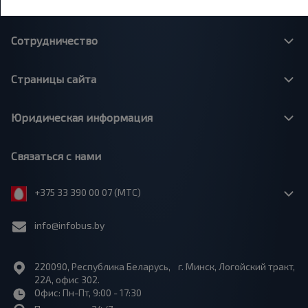
О нас
Сотрудничество
Страницы сайта
Юридическая информация
Связаться с нами
+375 33 390 00 07 (МТС)
info@infobus.by
220090, Республика Беларусь, г. Минск, Логойский тракт,
22А, офис 302.
Офис: Пн-Пт, 9:00 - 17:30