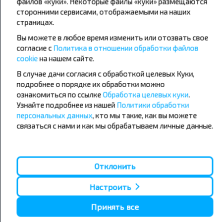
файлов «куки». Некоторые файлы «куки» размещаются
сторонними сервисами, отображаемыми на наших
страницах.
Популярные автобусные
Вы можете в любое время изменить или отозвать свое
направления
согласие с
Политика в отношении обработки файлов
Орша - Могилёв
Минск - Барановичи
cookie
на нашем сайте.
Минск - Несвиж
Гомель - Минск
В случае дачи согласия с обработкой целевых Куки,
Минск - Могилёв
Брест - Тересполь
подробнее о порядке их обработки можно
Минск - Пинск
Брест - Беловежская Пуща
Минск - Брест
Брест - Минск
ознакомиться по ссылке
Обработка целевых куки
.
Минск - Гомель
Варшава - Минск
Узнайте подробнее из нашей
Политики обработки
Минск - Бобруйск
Санкт-Петербург - Минск
персональных данных
, кто мы такие, как вы можете
связаться с нами и как мы обрабатываем личные данные.
Вильнюс - Минск
Москва - Барановичи
Полоцк - Рига
Брест - Люблин
Москва - Брест
Брест - Варшава
Минск - Вильнюс
Отклонить
Минск - Варшава
Минск - Москва
Настроить
Принять все