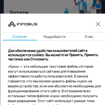
Хотите
путешествовать
дешевле?
Согласие
Подробности
О нас
Не пропусти специальные акции, скидки и
другие интересные предложения INFOBUS.
Подпишись на получение новостей и
Для обеспечения удобства пользователей сайта
путешествуй с нами дешевле!
используются cookies. Вы можете их Принять, Принять
частично или Отклонить
«Куки» — это небольшие текстовые файлы, которые
могут использоваться сайтами для повышения
эффективности работы пользователей. В законе
Подписаться
говорится, что мы можем хранить файлы «куки» на
вашем устройстве, если они абсолютно необходимы для
функционирования этого сайта. В отношении всех
остальных типов файлов «куки» необходимо получить
ваше разрешение. Этот сайт использует разные типы