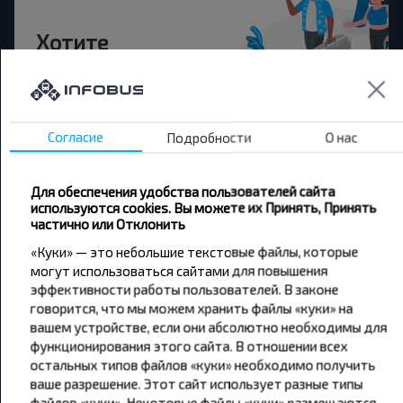
Хотите
путешествовать
дешевле?
Согласие
Подробности
О нас
Не пропусти специальные акции, скидки и
другие интересные предложения INFOBUS.
Подпишись на получение новостей и
Для обеспечения удобства пользователей сайта
путешествуй с нами дешевле!
используются cookies. Вы можете их Принять, Принять
частично или Отклонить
«Куки» — это небольшие текстовые файлы, которые
могут использоваться сайтами для повышения
эффективности работы пользователей. В законе
Подписаться
говорится, что мы можем хранить файлы «куки» на
вашем устройстве, если они абсолютно необходимы для
функционирования этого сайта. В отношении всех
остальных типов файлов «куки» необходимо получить
ваше разрешение. Этот сайт использует разные типы
файлов «куки». Некоторые файлы «куки» размещаются