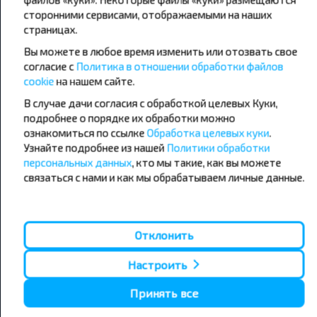
сторонними сервисами, отображаемыми на наших
страницах.
Популярные автобусные
Вы можете в любое время изменить или отозвать свое
направления
согласие с
Политика в отношении обработки файлов
Орша - Могилёв
Минск - Барановичи
cookie
на нашем сайте.
Минск - Несвиж
Гомель - Минск
Минск - Могилёв
В случае дачи согласия с обработкой целевых Куки,
Брест - Тересполь
Минск - Пинск
Брест - Беловежская Пуща
подробнее о порядке их обработки можно
Минск - Брест
Брест - Минск
ознакомиться по ссылке
Обработка целевых куки
.
Минск - Гомель
Варшава - Минск
Узнайте подробнее из нашей
Политики обработки
Минск - Бобруйск
Санкт-Петербург - Минск
персональных данных
, кто мы такие, как вы можете
связаться с нами и как мы обрабатываем личные данные.
Вильнюс - Минск
Москва - Барановичи
Полоцк - Рига
Брест - Люблин
Москва - Брест
Брест - Варшава
Минск - Вильнюс
Отклонить
Минск - Варшава
Минск - Москва
Настроить
Принять все
О нас