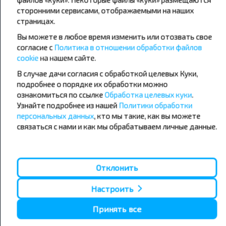
сторонними сервисами, отображаемыми на наших
страницах.
Популярные автобусные
Вы можете в любое время изменить или отозвать свое
направления
согласие с
Политика в отношении обработки файлов
Орша - Могилёв
Минск - Барановичи
cookie
на нашем сайте.
Минск - Несвиж
Гомель - Минск
Минск - Могилёв
В случае дачи согласия с обработкой целевых Куки,
Брест - Тересполь
Минск - Пинск
Брест - Беловежская Пуща
подробнее о порядке их обработки можно
Минск - Брест
Брест - Минск
ознакомиться по ссылке
Обработка целевых куки
.
Минск - Гомель
Варшава - Минск
Узнайте подробнее из нашей
Политики обработки
Минск - Бобруйск
Санкт-Петербург - Минск
персональных данных
, кто мы такие, как вы можете
связаться с нами и как мы обрабатываем личные данные.
Вильнюс - Минск
Москва - Барановичи
Полоцк - Рига
Брест - Люблин
Москва - Брест
Брест - Варшава
Минск - Вильнюс
Отклонить
Минск - Варшава
Минск - Москва
Настроить
Принять все
О нас