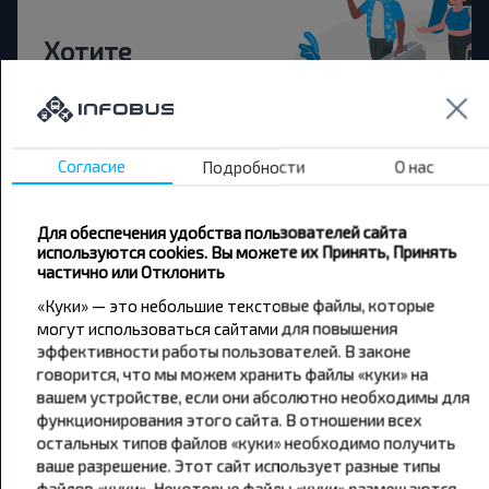
Хотите
путешествовать
дешевле?
Согласие
Подробности
О нас
Не пропусти специальные акции, скидки и
другие интересные предложения INFOBUS.
Подпишись на получение новостей и
Для обеспечения удобства пользователей сайта
путешествуй с нами дешевле!
используются cookies. Вы можете их Принять, Принять
частично или Отклонить
«Куки» — это небольшие текстовые файлы, которые
могут использоваться сайтами для повышения
эффективности работы пользователей. В законе
Подписаться
говорится, что мы можем хранить файлы «куки» на
вашем устройстве, если они абсолютно необходимы для
функционирования этого сайта. В отношении всех
остальных типов файлов «куки» необходимо получить
ваше разрешение. Этот сайт использует разные типы
файлов «куки». Некоторые файлы «куки» размещаются