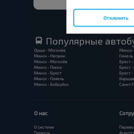
Отклонить
Популярные автоб
Орша - Могилёв
Минск 
Минск - Несвиж
Гомель
Минск - Могилёв
Брест -
Минск - Пинск
Брест 
Минск - Брест
Брест 
Минск - Гомель
Варшав
Минск - Бобруйск
Санкт-
О нас
Сотр
О системе
Перево
Помощь
Агентс