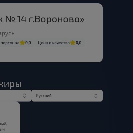
 № 14 г.Вороново»
арусь
 персонал
0,0
Цена и качество
0,0
ажиры
Русский
ный,
ый.