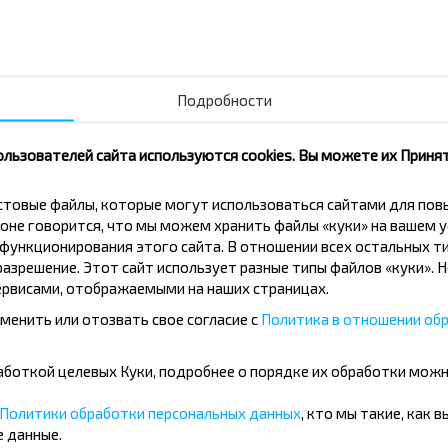
Всем бы быть такими
Вороново - Лида
водителями ✊
4,0
Вороново - Лида
Подробности
ользователей сайта используются cookies. Вы можете их Принят
кстовые файлы, которые могут использоваться сайтами для по
вовать дешевле?
оне говорится, что мы можем хранить файлы «куки» на вашем у
ункционирования этого сайта. В отношении всех остальных ти
азрешение. Этот сайт использует разные типы файлов «куки». 
скидки и другие интересные
рвисами, отображаемыми на наших страницах.
 на получение новостей и
менить или отозвать свое согласие с
Политика в отношении обр
бработкой целевых Куки, подробнее о порядке их обработки мож
Подписаться
Политики обработки персональных данных
, кто мы такие, как 
 данные.