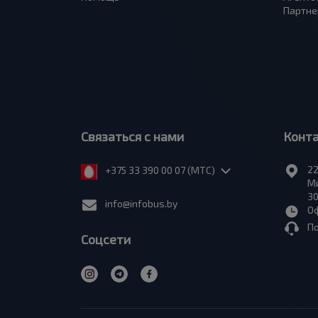
Партне
Связаться с нами
Конт
22
+375 33 390 00 07 (МТС)
Ми
30
info@infobus.by
Оф
П
Соцсети