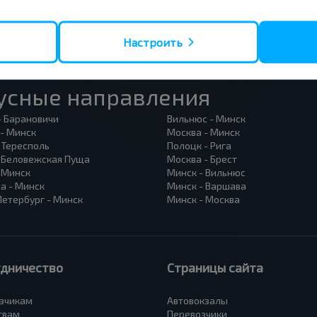
Настроить
усные направления
- Барановичи
Вильнюс - Минск
 - Минск
Москва - Минск
 Тересполь
Полоцк - Рига
- Беловежская Пуща
Москва - Брест
- Минск
Минск - Вильнюс
а - Минск
Минск - Варшава
Петербург - Минск
Минск - Москва
удничество
Страницы сайта
зчикам
Автовокзалы
твам
Перевозчики