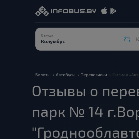
Откуда
К
Билеты
Автобусы
Перевозчики
Филиал «Авт
Отзывы о пер
парк № 14 г.В
"Гроднооблавт