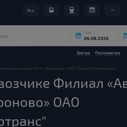
Все
Туда
уда
Завтра
Послезавтра
омобильный парк № 14 г.Вороново» ОАО "Гроднооблавтотранс"
евозчике Филиал «
ороново» ОАО
отранс"