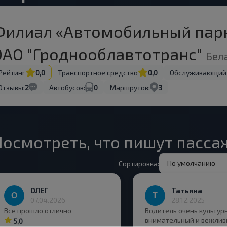
Филиал «Автомобильный парк
ОАО "Гроднооблавтотранс"
Бел
Рейтинг
0,0
Транспортное средство
0,0
Обслуживающий
Отзывы:
2
Автобусов:
0
Маршрутов:
3
Посмотреть, что пишут пасс
По умолчанию
Сортировка:
ОЛЕГ
Татьяна
07.04.2026
28.12.2025
Все прошло отлично
Водитель очень культур
внимательный и вежлив
5,0