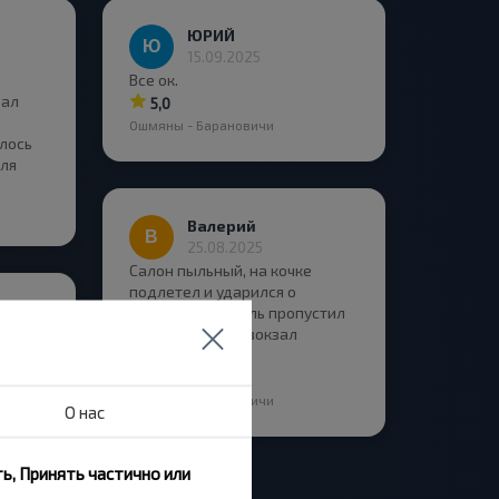
ЮРИЙ
15.09.2025
Все ок.
зал
5,0
Ошмяны - Барановичи
лось
еля
Валерий
25.08.2025
Салон пыльный, на кочке
подлетел и ударился о
пластик. Водитель пропустил
поворот на автовокзал
Новогрудка.
2,0
Ошмяны - Барановичи
О нас
ь, Принять частично или