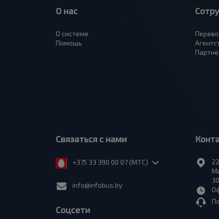
О нас
Сотр
О системе
Перево
Помощь
Агентс
Партне
Связаться с нами
Конт
22
+375 33 390 00 07 (МТС)
Ми
30
info@infobus.by
Оф
П
Соцсети