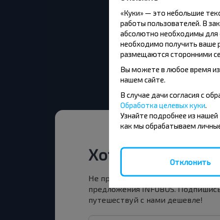
«Куки» — это небольшие те
работы пользователей. В зак
абсолютно необходимы для ф
необходимо получить ваше р
размещаются сторонними се
Вы можете в любое время из
нашем сайте.
В случае дачи согласия с о
Обработка целевых куки
.
Узнайте подробнее из нашей
как мы обрабатываем личные
Хотите путешест
Отклонить
Не пропусти специальные акции, 
предложения INFOBUS. Подпишись
путешествуй с нами дешевле!