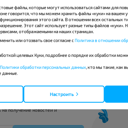
Евгения
,,
12.06.2025
кстовые файлы, которые могут использоваться сайтами для по
5,0
Все хорошо!
оне говорится, что мы можем хранить файлы «куки» на вашем у
Лида - Гродно
5,0
ункционирования этого сайта. В отношении всех остальных ти
Гольшаны, Ошмянский р-н
азрешение. Этот сайт использует разные типы файлов «куки». 
ГРОДНЕНСКАЯ ОБЛ. - Гродно
рвисами, отображаемыми на наших страницах.
менить или отозвать свое согласие с
Политика в отношении обр
Показать е
бработкой целевых Куки, подробнее о порядке их обработки мож
Политики обработки персональных данных
, кто мы такие, как 
 данные.
вовать дешевле?
Настроить
скидки и другие интересные
 на получение новостей и