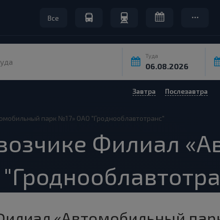
Все
Туда
уда
Завтра
Послезавтра
омобильный парк №17» ОАО "Гроднооблавтотранс"
евозчике Филиал «
 "Гроднооблавтотра
Филиал «Автомобильный пар