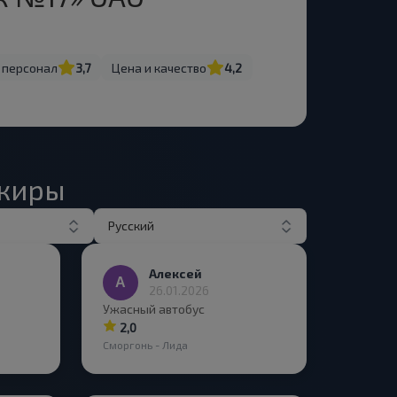
 персонал
3,7
Цена и качество
4,2
ажиры
Русский
Алексей
26.01.2026
Ужасный автобус
2,0
Сморгонь - Лида