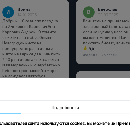
Ирина
Вячеслав
14.01.2026
28.09.2025
Добрый . 10 го числа поездка
Водитель не принял мой
на 2 человек : Карпович Яна
электронный билет, ска
Карпович Андрей . О том что
если не куплю у него он
отменится автобус Ошмяны
вызовет милицию. Приш
Новогрудок никто не
покупать билет у водит
предупредил раз и деньги
3,0
никто не вернул два . Как быть
Жодишки - Сморгонь
? 40 р на дорогах не валяется .
И за моральный ущерб можно .
Ребенок простывший в мороз
не дождался автобуса
Инга
1,0
30.07.2025
Ошмяны - Новогрудок
Норм
Показать
1
ответ
5,0
Ошмяны - Щучин
Подробности
Ольга Мороз
ользователей сайта используются cookies. Вы можете их Принят
30.06.2025