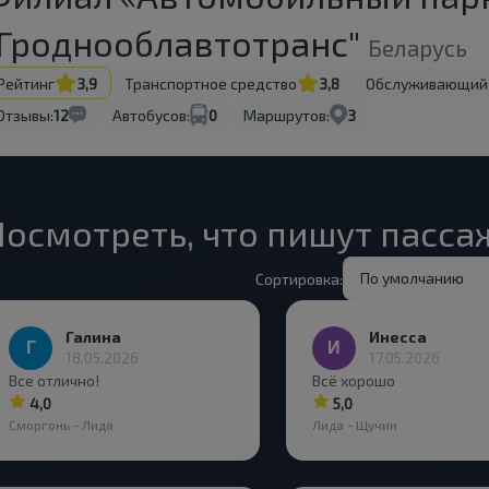
"Гроднооблавтотранс"
Беларусь
Рейтинг
3,9
Транспортное средство
3,8
Обслуживающий
Отзывы:
12
Автобусов:
0
Маршрутов:
3
Посмотреть, что пишут пасс
По умолчанию
Сортировка:
Галина
Инесса
18.05.2026
17.05.2026
Все отлично!
Всё хорошо
4,0
5,0
Сморгонь - Лида
Лида - Щучин