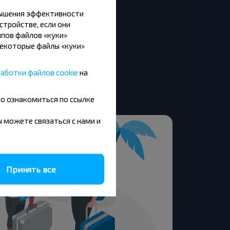
вышения эффективности
стройстве, если они
пов файлов «куки»
Некоторые файлы «куки»
аботки файлов cookie
на
ще
но ознакомиться по ссылке
вы можете связаться с нами и
Принять все