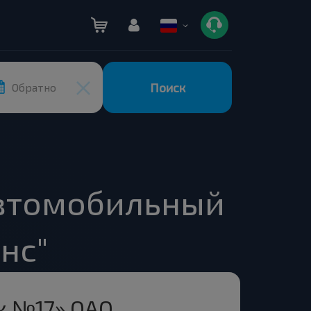
Поиск
Обратно
Автомобильный
нс"
к №17» ОАО