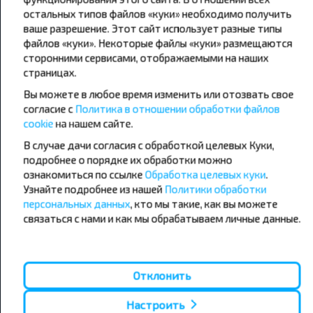
Подписаться
остальных типов файлов «куки» необходимо получить
ваше разрешение. Этот сайт использует разные типы
файлов «куки». Некоторые файлы «куки» размещаются
сторонними сервисами, отображаемыми на наших
страницах.
Вы можете в любое время изменить или отозвать свое
согласие с
Политика в отношении обработки файлов
Популярные автобусные
cookie
на нашем сайте.
направления
В случае дачи согласия с обработкой целевых Куки,
Орша - Могилёв
Минск - Барановичи
подробнее о порядке их обработки можно
Минск - Несвиж
Гомель - Минск
ознакомиться по ссылке
Обработка целевых куки
.
Минск - Могилёв
Брест - Тересполь
Узнайте подробнее из нашей
Политики обработки
Минск - Пинск
Брест - Беловежская Пуща
персональных данных
, кто мы такие, как вы можете
Минск - Брест
Брест - Минск
связаться с нами и как мы обрабатываем личные данные.
Минск - Гомель
Варшава - Минск
Минск - Бобруйск
Санкт-Петербург - Минск
Вильнюс - Минск
Москва - Барановичи
Отклонить
Полоцк - Рига
Брест - Люблин
Москва - Брест
Брест - Варшава
Настроить
Минск - Вильнюс