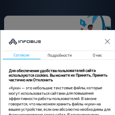
Хотите
путешествовать
Согласие
Подробности
О нас
дешевле?
Для обеспечения удобства пользователей сайта
Не пропусти специальные акции, скидки и
используются cookies. Вы можете их Принять, Принять
другие интересные предложения INFOBUS.
частично или Отклонить
Подпишись на получение новостей и
«Куки» — это небольшие текстовые файлы, которые
путешествуй с нами дешевле!
могут использоваться сайтами для повышения
эффективности работы пользователей. В законе
говорится, что мы можем хранить файлы «куки» на
вашем устройстве, если они абсолютно необходимы для
функционирования этого сайта. В отношении всех