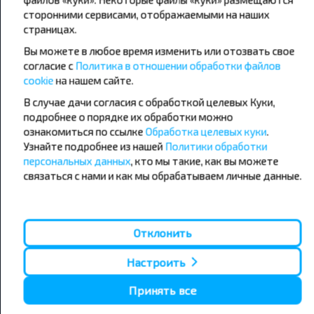
сторонними сервисами, отображаемыми на наших
страницах.
Популярные автобусные
Вы можете в любое время изменить или отозвать свое
направления
согласие с
Политика в отношении обработки файлов
Орша - Могилёв
Минск - Барановичи
cookie
на нашем сайте.
Минск - Несвиж
Гомель - Минск
Минск - Могилёв
В случае дачи согласия с обработкой целевых Куки,
Брест - Тересполь
Минск - Пинск
Брест - Беловежская Пуща
подробнее о порядке их обработки можно
Минск - Брест
Брест - Минск
ознакомиться по ссылке
Обработка целевых куки
.
Минск - Гомель
Варшава - Минск
Узнайте подробнее из нашей
Политики обработки
Минск - Бобруйск
Санкт-Петербург - Минск
персональных данных
, кто мы такие, как вы можете
связаться с нами и как мы обрабатываем личные данные.
Вильнюс - Минск
Москва - Барановичи
Полоцк - Рига
Брест - Люблин
Москва - Брест
Брест - Варшава
Минск - Вильнюс
Отклонить
Минск - Варшава
Минск - Москва
Настроить
Принять все
О нас