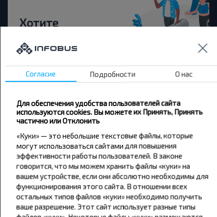
Хотите
путешествовать
дешевле?
Согласие
Подробности
О нас
Не пропусти специальные акции, скидки и
другие интересные предложения INFOBUS.
Подпишись на получение новостей и
Для обеспечения удобства пользователей сайта
путешествуй с нами дешевле!
используются cookies. Вы можете их Принять, Принять
частично или Отклонить
«Куки» — это небольшие текстовые файлы, которые
могут использоваться сайтами для повышения
эффективности работы пользователей. В законе
Подписаться
говорится, что мы можем хранить файлы «куки» на
вашем устройстве, если они абсолютно необходимы для
функционирования этого сайта. В отношении всех
остальных типов файлов «куки» необходимо получить
ваше разрешение. Этот сайт использует разные типы
файлов «куки». Некоторые файлы «куки» размещаются