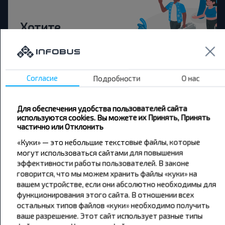
Хотите
путешествовать
дешевле?
Согласие
Подробности
О нас
Не пропусти специальные акции, скидки и
другие интересные предложения INFOBUS.
Подпишись на получение новостей и
Для обеспечения удобства пользователей сайта
путешествуй с нами дешевле!
используются cookies. Вы можете их Принять, Принять
частично или Отклонить
«Куки» — это небольшие текстовые файлы, которые
могут использоваться сайтами для повышения
эффективности работы пользователей. В законе
Подписаться
говорится, что мы можем хранить файлы «куки» на
вашем устройстве, если они абсолютно необходимы для
функционирования этого сайта. В отношении всех
остальных типов файлов «куки» необходимо получить
ваше разрешение. Этот сайт использует разные типы