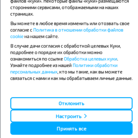
файлов «куки». Некоторые файлы «куки» размещаются
сторонними сервисами, отображаемыми на наших
страницах.
Популярные автобусные
Вы можете в любое время изменить или отозвать свое
направления
согласие с
Политика в отношении обработки файлов
Орша - Могилёв
Минск - Барановичи
cookie
на нашем сайте.
Минск - Несвиж
Гомель - Минск
В случае дачи согласия с обработкой целевых Куки,
Минск - Могилёв
Брест - Тересполь
подробнее о порядке их обработки можно
Минск - Пинск
Брест - Беловежская Пуща
Минск - Брест
Брест - Минск
ознакомиться по ссылке
Обработка целевых куки
.
Минск - Гомель
Варшава - Минск
Узнайте подробнее из нашей
Политики обработки
Минск - Бобруйск
Санкт-Петербург - Минск
персональных данных
, кто мы такие, как вы можете
связаться с нами и как мы обрабатываем личные данные.
Вильнюс - Минск
Москва - Барановичи
Полоцк - Рига
Брест - Люблин
Москва - Брест
Брест - Варшава
Минск - Вильнюс
Отклонить
Минск - Варшава
Минск - Москва
Настроить
Принять все