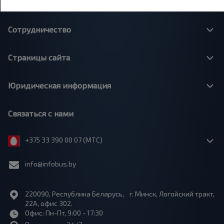
О нас
Сотрудничество
Страницы сайта
Юридическая информация
Связаться с нами
+375 33 390 00 07 (МТС)
info@infobus.by
220090, Республика Беларусь, г. Минск, Логойский тракт,
22А, офис 302.
Офис: Пн-Пт, 9:00 - 17:30