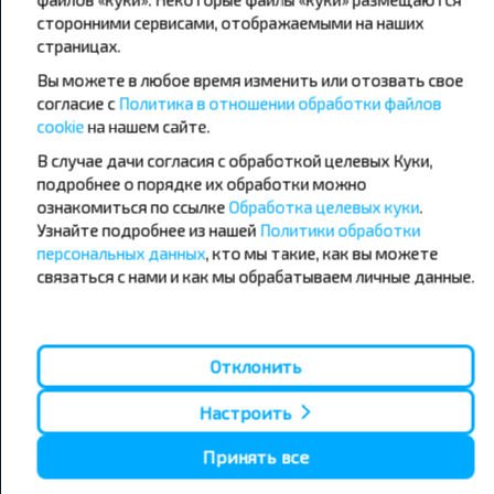
сторонними сервисами, отображаемыми на наших
страницах.
Популярные автобусные
Вы можете в любое время изменить или отозвать свое
направления
согласие с
Политика в отношении обработки файлов
Орша - Могилёв
Минск - Барановичи
cookie
на нашем сайте.
Минск - Несвиж
Гомель - Минск
Минск - Могилёв
В случае дачи согласия с обработкой целевых Куки,
Брест - Тересполь
Минск - Пинск
Брест - Беловежская Пуща
подробнее о порядке их обработки можно
Минск - Брест
Брест - Минск
ознакомиться по ссылке
Обработка целевых куки
.
Минск - Гомель
Варшава - Минск
Узнайте подробнее из нашей
Политики обработки
Минск - Бобруйск
Санкт-Петербург - Минск
персональных данных
, кто мы такие, как вы можете
связаться с нами и как мы обрабатываем личные данные.
Вильнюс - Минск
Москва - Барановичи
Полоцк - Рига
Брест - Люблин
Москва - Брест
Брест - Варшава
Минск - Вильнюс
Отклонить
Минск - Варшава
Минск - Москва
Настроить
Принять все
О нас