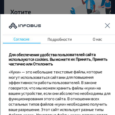
Хотите
путешествовать
дешевле?
Согласие
Подробности
О нас
Не пропусти специальные акции, скидки и
другие интересные предложения INFOBUS.
Подпишись на получение новостей и
Для обеспечения удобства пользователей сайта
путешествуй с нами дешевле!
используются cookies. Вы можете их Принять, Принять
частично или Отклонить
«Куки» — это небольшие текстовые файлы, которые
могут использоваться сайтами для повышения
эффективности работы пользователей. В законе
Подписаться
говорится, что мы можем хранить файлы «куки» на
вашем устройстве, если они абсолютно необходимы для
функционирования этого сайта. В отношении всех
остальных типов файлов «куки» необходимо получить
ваше разрешение. Этот сайт использует разные типы
файлов «куки». Некоторые файлы «куки» размещаются