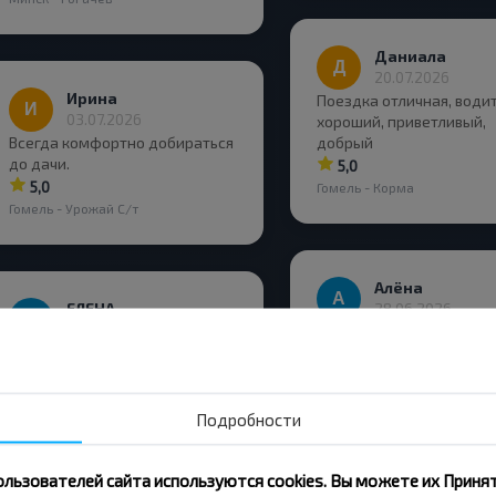
Даниала
20.07.2026
Ирина
Поездка отличная, води
03.07.2026
хороший, приветливый,
Всегда комфортно добираться
добрый
до дачи.
5,0
5,0
Гомель - Корма
Гомель - Урожай С/т
Алёна
ЕЛЕНА
28.06.2026
26.06.2026
Всё прошло хорошо, одн
Очень комфортабельный
плохо, что Wi Fi не было 
автобус. Вежливый персонал.
территории Латвии
Не заметила как приехала)
4,0
Спасибо!!!
Подробности
Рига - Могилёв
5,0
Полоцк - Витебск
ользователей сайта используются cookies. Вы можете их Принят