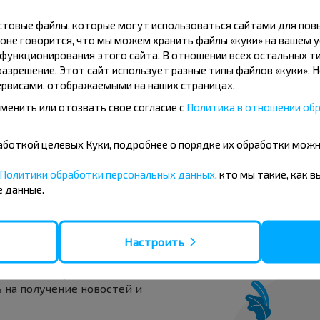
Alina
кстовые файлы, которые могут использоваться сайтами для по
25.06.2026
оне говорится, что мы можем хранить файлы «куки» на вашем у
Все отличо, очень
ункционирования этого сайта. В отношении всех остальных ти
пунктуально...
азрешение. Этот сайт использует разные типы файлов «куки». 
5,0
рвисами, отображаемыми на наших страницах.
Орша - Даугавпилс
менить или отозвать свое согласие с
Политика в отношении обр
бработкой целевых Куки, подробнее о порядке их обработки мож
Показать е
Политики обработки персональных данных
, кто мы такие, как 
 данные.
вовать дешевле?
Настроить
скидки и другие интересные
 на получение новостей и