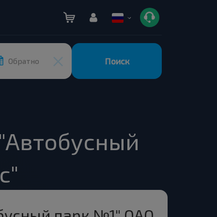
Поиск
Обратно
 "Автобусный
с"
бусный парк №1" ОАО