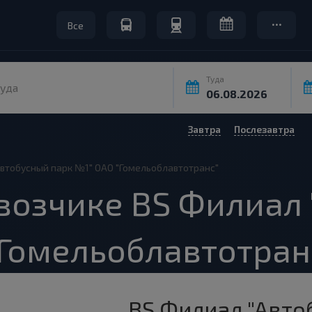
Все
Туда
уда
Завтра
Послезавтра
Автобусный парк №1" ОАО "Гомельоблавтотранс"
возчике BS Филиал
"Гомельоблавтотран
BS Филиал "Авто