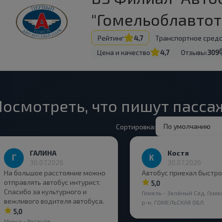
"Гомельоблавто
Рейтинг
4,7
Транспортное сред
Цена и качество
4,7
Отзывы:
309
Посмотреть, что пишут пасс
По умолчанию
Сортировка:
ГАЛИНА
Костя
30.07.2026
30.07.2026
На большое расстояние можно
Автобус приехал быстро
отправлять автобус интурист.
5,0
Спасибо за культурного и
Гомель - Зелёный Сад, Гоме
вежливого водителя автобуса.
р-н, ГОМЕЛЬСКАЯ ОБЛ.
5,0
Минск - Рогачёв