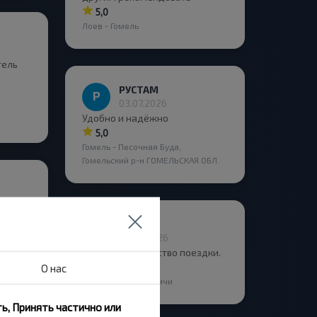
5,0
Лоев - Гомель
тель
РУСТАМ
03.07.2026
Удобно и надёжно
5,0
Гомель - Песочная Буда,
Гомельский р-н ГОМЕЛЬСКАЯ ОБЛ.
о
Алена
на
26.06.2026
Спасибо за качество поездки.
5,0
О нас
Гомель - Костюковичи
ь, Принять частично или