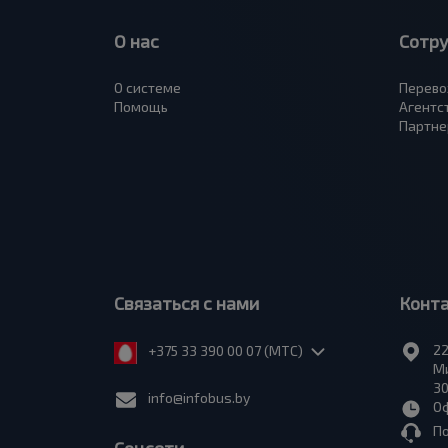
О нас
Сотр
О системе
Перево
Помощь
Агентс
Партне
Связаться с нами
Конт
22
+375 33 390 00 07 (МТС)
Ми
30
info@infobus.by
Оф
П