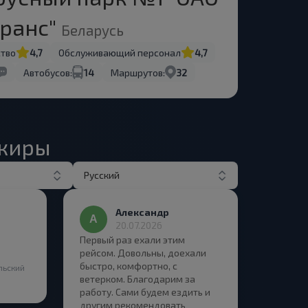
транс"
Беларусь
ство
4,7
Обслуживающий персонал
4,7
Автобусов:
14
Маршрутов:
32
ажиры
Русский
Александр
20.07.2026
Первый раз ехали этим
рейсом. Довольны, доехали
быстро, комфортно, с
льский
ветерком. Благодарим за
работу. Сами будем ездить и
другим рекомендовать