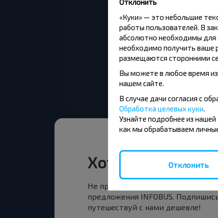
Отклонить
«Куки» — это небольшие те
работы пользователей. В зак
абсолютно необходимы для ф
необходимо получить ваше р
размещаются сторонними се
Вы можете в любое время из
нашем сайте.
В случае дачи согласия с о
Обработка целевых куки
.
Узнайте подробнее из нашей
как мы обрабатываем личные
Хотите путешест
Отклонить
Не пропусти специальные акции, 
предложения INFOBUS. Подпишись
путешествуй с нами дешевле!