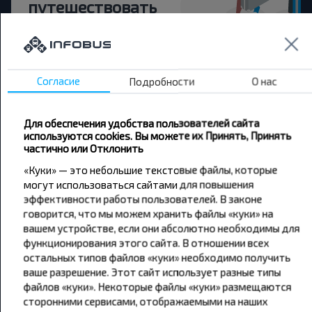
путешествовать
дешевле?
Не пропусти специальные акции, скидки и
другие интересные предложения INFOBUS.
Согласие
Подробности
О нас
Подпишись на получение новостей и
путешествуй с нами дешевле!
Для обеспечения удобства пользователей сайта
используются cookies. Вы можете их Принять, Принять
частично или Отклонить
«Куки» — это небольшие текстовые файлы, которые
могут использоваться сайтами для повышения
Подписаться
эффективности работы пользователей. В законе
говорится, что мы можем хранить файлы «куки» на
вашем устройстве, если они абсолютно необходимы для
функционирования этого сайта. В отношении всех
остальных типов файлов «куки» необходимо получить
ваше разрешение. Этот сайт использует разные типы
файлов «куки». Некоторые файлы «куки» размещаются
Популярные автобусные
сторонними сервисами, отображаемыми на наших