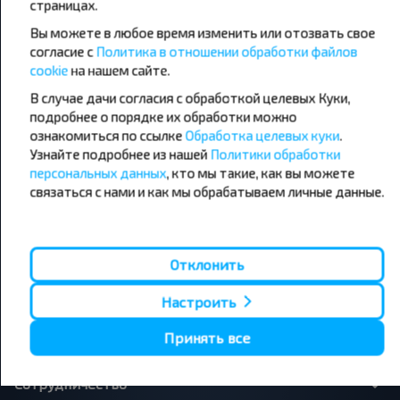
страницах.
направления
Вы можете в любое время изменить или отозвать свое
Орша - Могилёв
Минск - Барановичи
Минск - Несвиж
Гомель - Минск
согласие с
Политика в отношении обработки файлов
Минск - Могилёв
Брест - Тересполь
cookie
на нашем сайте.
Минск - Пинск
Брест - Беловежская Пуща
В случае дачи согласия с обработкой целевых Куки,
Минск - Брест
Брест - Минск
подробнее о порядке их обработки можно
Минск - Гомель
Варшава - Минск
Минск - Бобруйск
ознакомиться по ссылке
Обработка целевых куки
Санкт-Петербург - Минск
.
Узнайте подробнее из нашей
Политики обработки
персональных данных
, кто мы такие, как вы можете
Вильнюс - Минск
Москва - Барановичи
Полоцк - Рига
Брест - Люблин
связаться с нами и как мы обрабатываем личные данные.
Москва - Брест
Брест - Варшава
Минск - Вильнюс
Минск - Варшава
Минск - Москва
Отклонить
Настроить
О нас
Принять все
Сотрудничество