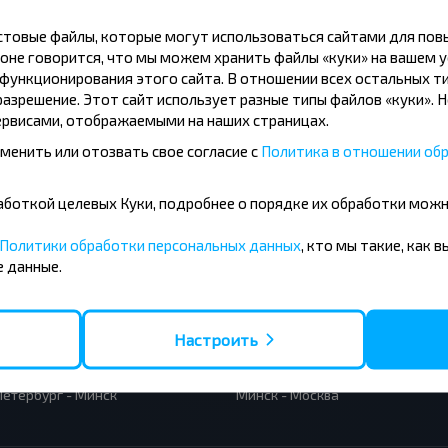
кстовые файлы, которые могут использоваться сайтами для по
Подписаться
оне говорится, что мы можем хранить файлы «куки» на вашем у
ункционирования этого сайта. В отношении всех остальных ти
азрешение. Этот сайт использует разные типы файлов «куки». 
рвисами, отображаемыми на наших страницах.
менить или отозвать свое согласие с
Политика в отношении обр
бработкой целевых Куки, подробнее о порядке их обработки мож
усные направления
Политики обработки персональных данных
, кто мы такие, как 
 данные.
- Барановичи
Вильнюс - Минск
 - Минск
Москва - Минск
 Тересполь
Полоцк - Рига
- Беловежская Пуща
Москва - Брест
Настроить
- Минск
Минск - Вильнюс
а - Минск
Минск - Варшава
Петербург - Минск
Минск - Москва