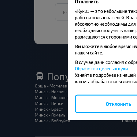
Отклонить
«Куки» — это небольшие те
работы пользователей. В зак
абсолютно необходимы для ф
необходимо получить ваше р
размещаются сторонними се
Вы можете в любое время из
нашем сайте.
В случае дачи согласия с о
Обработка целевых куки
.
Популярные автоб
Узнайте подробнее из нашей
как мы обрабатываем личные
Орша - Могилёв
Минск 
Минск - Несвиж
Гомель
Минск - Могилёв
Брест -
Минск - Пинск
Брест 
Отклонить
Минск - Брест
Брест 
Минск - Гомель
Варшав
Минск - Бобруйск
Санкт-