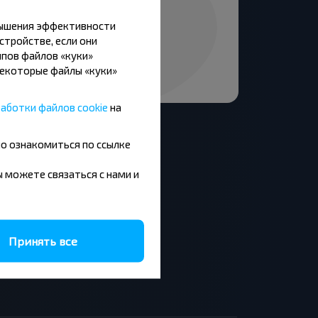
вышения эффективности
стройстве, если они
пов файлов «куки»
Некоторые файлы «куки»
аботки файлов cookie
на
но ознакомиться по ссылке
вы можете связаться с нами и
Москва - Барановичи
Минск - Будапешт
Брест - Люблин
Брест - Варшава
Принять все