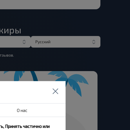
ажиры
Русский
тзывов.
О нас
ь, Принять частично или