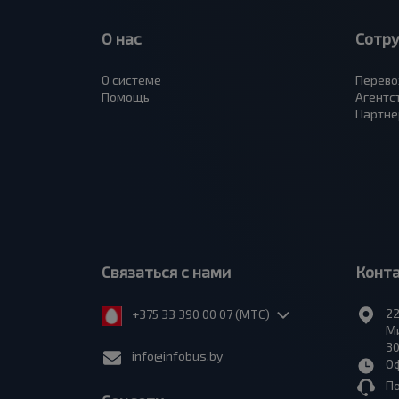
О нас
Сотр
О системе
Перево
Помощь
Агентс
Партне
Связаться с нами
Конт
22
+375 33 390 00 07 (МТС)
Ми
30
info@infobus.by
Оф
П