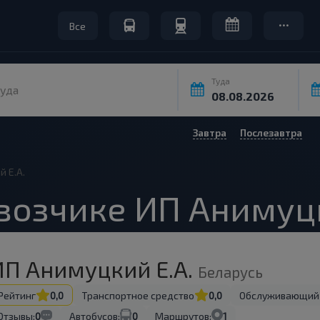
Все
Туда
уда
Завтра
Послезавтра
 Е.А.
возчике ИП Анимуцк
ИП Анимуцкий Е.А.
Беларусь
Рейтинг
0,0
Транспортное средство
0,0
Обслуживающий
Отзывы:
0
Автобусов:
0
Маршрутов:
1