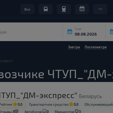
Все
Туда
уда
Завтра
Послезавтра
спресс"
возчике ЧТУП_"ДМ-
ЧТУП_"ДМ-экспресс"
Беларусь
Рейтинг
0,0
Транспортное средство
0,0
Обслуживающий
Отзывы:
3
Автобусов:
0
Маршрутов:
3