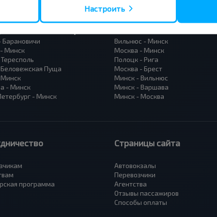
Настроить
усные направления
- Барановичи
Вильнюс - Минск
 - Минск
Москва - Минск
 Тересполь
Полоцк - Рига
- Беловежская Пуща
Москва - Брест
- Минск
Минск - Вильнюс
а - Минск
Минск - Варшава
Петербург - Минск
Минск - Москва
удничество
Страницы сайта
зчикам
Автовокзалы
твам
Перевозчики
рская программа
Агентства
Отзывы пассажиров
Способы оплаты