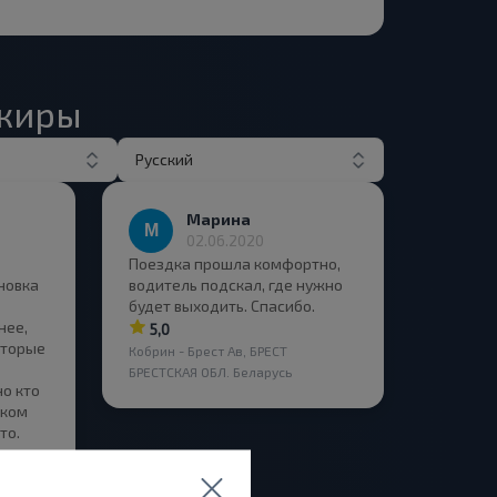
ажиры
Русский
Марина
02.06.2020
Поездка прошла комфортно,
ановка
водитель подскал, где нужно
будет выходить. Спасибо.
нее,
5,0
оторые
Кобрин - Брест Ав, БРЕСТ
БРЕСТСКАЯ ОБЛ. Беларусь
но кто
аком
то.