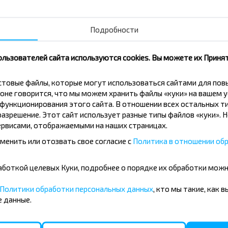
Подробности
ользователей сайта используются cookies. Вы можете их Принят
вовать дешевле?
кстовые файлы, которые могут использоваться сайтами для по
оне говорится, что мы можем хранить файлы «куки» на вашем у
скидки и другие интересные
ункционирования этого сайта. В отношении всех остальных ти
 на получение новостей и
азрешение. Этот сайт использует разные типы файлов «куки». 
рвисами, отображаемыми на наших страницах.
менить или отозвать свое согласие с
Политика в отношении обр
Подписаться
бработкой целевых Куки, подробнее о порядке их обработки мож
Политики обработки персональных данных
, кто мы такие, как 
 данные.