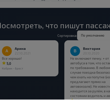
Посмотреть, что пишут пасс
По умолчанию
Сортировка:
Арина
Виктория
22.10.2021
20.10.2020
Все хорошо!
Не включают печку. + от
автобуса в том, что ост
5,0
по требованию. В любом
Кобрин - Брест
случае поездка безопас
чем ехать на попутке (к
предлагают прямо на
автовокзале). Не извест
находится за рулём, в к
состоянии водитель и ав
4,0
Кобрин - Брест