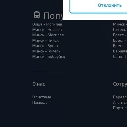
Отклонить
Популярные автоб
Орша - Могилёв
Минск 
Минск - Несвиж
Гомель
Минск - Могилёв
Брест -
Минск - Пинск
Брест 
Минск - Брест
Брест 
Минск - Гомель
Варшав
Минск - Бобруйск
Санкт-
О нас
Сотр
О системе
Перево
Помощь
Агентс
Партне