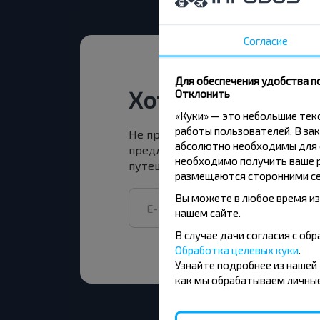
Согласие
Для обеспечения удобства п
Хотите путешест
Отклонить
«Куки» — это небольшие те
работы пользователей. В зак
Не пропусти специальные акции, 
абсолютно необходимы для ф
предложения INFOBUS. Подпишись
необходимо получить ваше р
путешествуй с нами дешевле!
размещаются сторонними се
Вы можете в любое время из
нашем сайте.
В случае дачи согласия с о
Обработка целевых куки
.
Узнайте подробнее из нашей
как мы обрабатываем личные