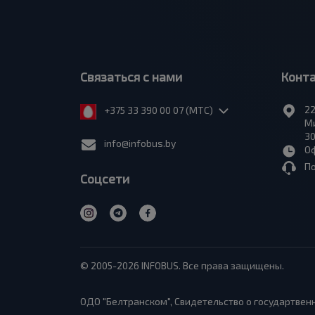
Связаться с нами
Конт
22
+375 33 390 00 07 (МТС)
Ми
30
info@infobus.by
Оф
П
Соцсети
© 2005-2026 INFOBUS. Все права защищены.
ОДО "Белтранском", Свидетельство о государтвенн