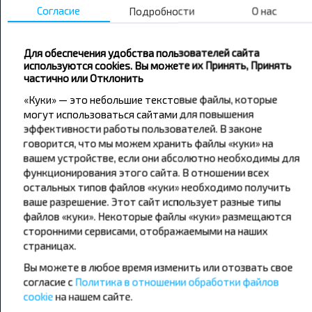
Согласие
Подробности
О нас
Для обеспечения удобства пользователей сайта
используются cookies. Вы можете их Принять, Принять
частично или Отклонить
«Куки» — это небольшие текстовые файлы, которые
могут использоваться сайтами для повышения
эффективности работы пользователей. В законе
Хотите
говорится, что мы можем хранить файлы «куки» на
вашем устройстве, если они абсолютно необходимы для
путешествовать
функционирования этого сайта. В отношении всех
дешевле?
остальных типов файлов «куки» необходимо получить
ваше разрешение. Этот сайт использует разные типы
Не пропусти специальные акции, скидки и
файлов «куки». Некоторые файлы «куки» размещаются
сторонними сервисами, отображаемыми на наших
другие интересные предложения INFOBUS.
страницах.
Подпишись на получение новостей и
путешествуй с нами дешевле!
Вы можете в любое время изменить или отозвать свое
согласие с
Политика в отношении обработки файлов
cookie
на нашем сайте.