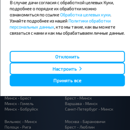
В случае дачи согласия с обработкой целевых Куки,
подробнее о порядке их обработки можно
Подписаться
ознакомиться по ссылке
Обработка целевых куки
.
Узнайте подробнее из нашей
Политики обработки
персональных данных
, кто мы такие, как вы можете
связаться с нами и как мы обрабатываем личные данные.
Отклонить
Популярные автобусные
направления
Настроить
Орша - Могилёв
Минск - Барановичи
Принять все
Минск - Несвиж
Гомель - Минск
Минск - Могилёв
Брест - Тересполь
Минск - Пинск
Брест - Беловежская Пуща
Минск - Брест
Брест - Минск
Минск - Гомель
Варшава - Минск
Минск - Бобруйск
Санкт-Петербург - Минск
Вильнюс - Минск
Москва - Барановичи
Полоцк - Рига
Брест - Люблин