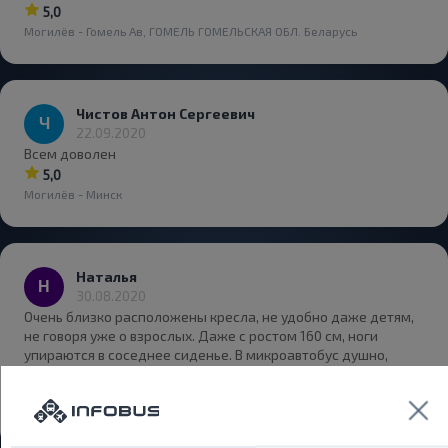
5,0
Могилёв - Гомель Ав, ГОМЕЛЬ ГОМЕЛЬСКАЯ ОБЛ. Беларусь
Чистов Антон Сергеевич
22.09.2020
Всем доволен
5,0
Могилёв - Минск
Наталья
30.08.2020
Очень близко расположены кресла, не удобно даже детям,
не говоря уже о взрослых. Даже с ростом 160 см, ноги
упираются в соседнее сиденье. В микроавтобус душно,
никакой вентиляции.
4,0
Могилёв - Чериков