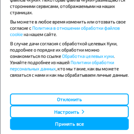
сторонними сервисами, отображаемыми на наших
страницах.
Популярные автобусные
Вы можете в любое время изменить или отозвать свое
направления
согласие с
Политика в отношении обработки файлов
Орша - Могилёв
Минск - Барановичи
cookie
на нашем сайте.
Минск - Несвиж
Гомель - Минск
Минск - Могилёв
В случае дачи согласия с обработкой целевых Куки,
Брест - Тересполь
Минск - Пинск
Брест - Беловежская Пуща
подробнее о порядке их обработки можно
Минск - Брест
Брест - Минск
ознакомиться по ссылке
Обработка целевых куки
.
Минск - Гомель
Варшава - Минск
Узнайте подробнее из нашей
Политики обработки
Минск - Бобруйск
Санкт-Петербург - Минск
персональных данных
, кто мы такие, как вы можете
связаться с нами и как мы обрабатываем личные данные.
Вильнюс - Минск
Москва - Барановичи
Полоцк - Рига
Брест - Люблин
Москва - Брест
Брест - Варшава
Минск - Вильнюс
Отклонить
Минск - Варшава
Минск - Москва
Настроить
Принять все
О нас