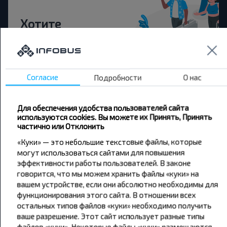
Хотите
путешествовать
дешевле?
Согласие
Подробности
О нас
Не пропусти специальные акции, скидки и
другие интересные предложения INFOBUS.
Подпишись на получение новостей и
Для обеспечения удобства пользователей сайта
путешествуй с нами дешевле!
используются cookies. Вы можете их Принять, Принять
частично или Отклонить
«Куки» — это небольшие текстовые файлы, которые
могут использоваться сайтами для повышения
эффективности работы пользователей. В законе
Подписаться
говорится, что мы можем хранить файлы «куки» на
вашем устройстве, если они абсолютно необходимы для
функционирования этого сайта. В отношении всех
остальных типов файлов «куки» необходимо получить
ваше разрешение. Этот сайт использует разные типы
файлов «куки». Некоторые файлы «куки» размещаются