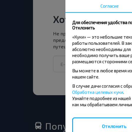
Согласие
Хотите путешест
Для обеспечения удобства п
Отклонить
Не пропусти специальные акции, 
«Куки» — это небольшие те
предложения INFOBUS. Подпишись
работы пользователей. В зак
путешествуй с нами дешевле!
абсолютно необходимы для ф
необходимо получить ваше р
размещаются сторонними се
Вы можете в любое время из
нашем сайте.
В случае дачи согласия с о
Обработка целевых куки
.
Узнайте подробнее из нашей
как мы обрабатываем личные
Популярные автоб
Отклонить