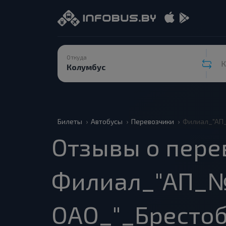
Откуда
К
Билеты
Автобусы
Перевозчики
Филиал_"АП_
Отзывы о пере
Филиал_"АП_№
ОАО_"_Брестоб