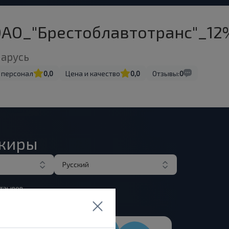
ОАО_"Брестоблавтотранс"_1
ларусь
 персонал
0,0
Цена и качество
0,0
Отзывы:
0
ажиры
Русский
тзывов.