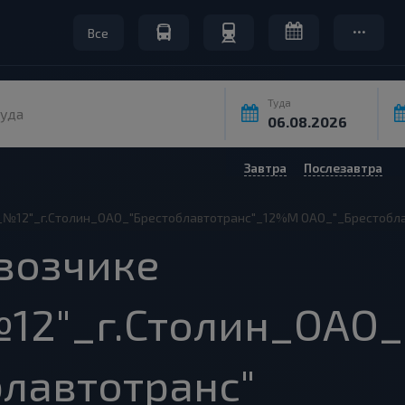
Все
Туда
уда
Завтра
Послезавтра
№12"_г.Столин_ОАО_"Брестоблавтотранс"_12%М ОАО_"_Брестобла
возчике
12"_г.Столин_ОАО_
лавтотранс"