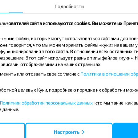
Подробности
вовать дешевле?
ользователей сайта используются cookies. Вы можете их Принят
скидки и другие интересные
кстовые файлы, которые могут использоваться сайтами для по
 на получение новостей и
оне говорится, что мы можем хранить файлы «куки» на вашем у
ункционирования этого сайта. В отношении всех остальных ти
азрешение. Этот сайт использует разные типы файлов «куки». 
рвисами, отображаемыми на наших страницах.
Подписаться
менить или отозвать свое согласие с
Политика в отношении обр
бработкой целевых Куки, подробнее о порядке их обработки мож
Политики обработки персональных данных
, кто мы такие, как 
 данные.
усные направления
Настроить