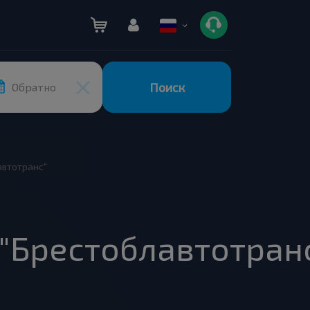
Поиск
Обратно
втотранс"
"Брестоблавтотран