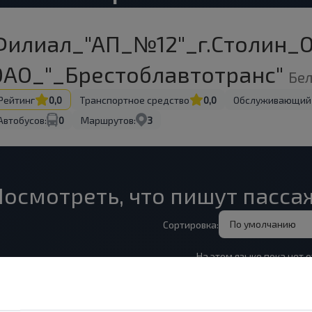
Филиал_"АП_№12"_г.Столин_
ОАО_"_Брестоблавтотранс"
Бе
Рейтинг
0,0
Транспортное средство
0,0
Обслуживающий
Автобусов:
0
Маршрутов:
3
Посмотреть, что пишут пасс
По умолчанию
Сортировка:
На этом языке пока нет о