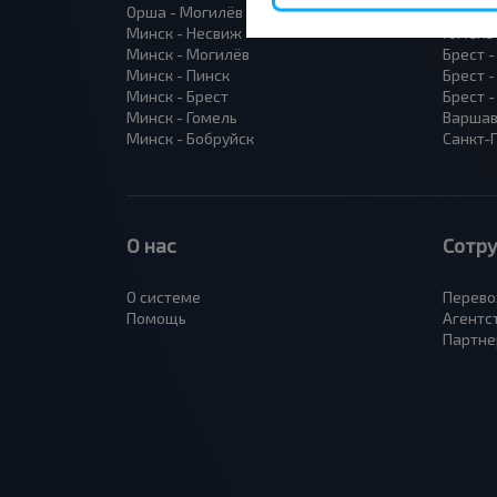
Орша - Могилёв
Минск 
Минск - Несвиж
Гомель
Минск - Могилёв
Брест -
Минск - Пинск
Брест 
Минск - Брест
Брест 
Минск - Гомель
Варшав
Минск - Бобруйск
Санкт-
О нас
Сотр
О системе
Перево
Помощь
Агентс
Партне