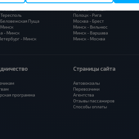
- Барановичи
Вильнюс - Минск
 - Минск
Москва - Минск
 Тересполь
Полоцк - Рига
- Беловежская Пуща
Москва - Брест
- Минск
Минск - Вильнюс
а - Минск
Минск - Варшава
Петербург - Минск
Минск - Москва
удничество
Страницы сайта
зчикам
Автовокзалы
твам
Перевозчики
рская программа
Агентства
Отзывы пассажиров
Способы оплаты