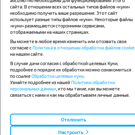
абсолютно необходимы для функционирования этого
сайта. В отношении всех остальных типов файлов «куки»
необходимо получить ваше разрешение. Этот сайт
Популярные автобусные
использует разные типы файлов «куки». Некоторые файлы
направления
«куки» размещаются сторонними сервисами,
отображаемыми на наших страницах.
Орша - Могилёв
Минск - Барановичи
Минск - Несвиж
Гомель - Минск
Вы можете в любое время изменить или отозвать свое
Минск - Могилёв
Брест - Тересполь
согласие с
Политика в отношении обработки файлов cookie
Минск - Пинск
Брест - Беловежская Пуща
на нашем сайте.
Минск - Брест
Брест - Минск
Минск - Гомель
Варшава - Минск
В случае дачи согласия с обработкой целевых Куки,
Минск - Бобруйск
Санкт-Петербург - Минск
подробнее о порядке их обработки можно ознакомиться
по ссылке
Обработка целевых куки
.
Вильнюс - Минск
Москва - Барановичи
Узнайте подробнее из нашей
Политики обработки
Полоцк - Рига
Брест - Люблин
персональных данных
, кто мы такие, как вы можете
Москва - Брест
Брест - Варшава
связаться с нами и как мы обрабатываем личные данные.
Минск - Вильнюс
Минск - Варшава
Минск - Москва
Отклонить
Настроить