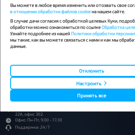
Вы можете в любое время изменить или отозвать свое сог
Сотрудничество
в отношении обработки файлов cookie
на нашем сайте.
В случае дачи согласия с обработкой целевых Куки, подроб
Страницы сайта
обработки можно ознакомиться по ссылке
Обработка целе
Узнайте подробнее из нашей
Политики обработки персона
мы такие, как вы можете связаться с нами и как мы обраб
Юридическая информация
данные.
Связаться с нами
Отклонить
+375 33 390 00 07 (МТС)
Настроить
info@infobus.by
Принять все
220090, Республика Беларусь, г. Минск, Логойский тракт,
22А, офис 302.
Офис: Пн-Пт, 9:00 - 17:30
Поддержка: 24/7