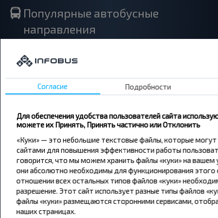
Популярные автобусные
направления
Орша - Могилёв
Минск - Барановичи
Минск - Несвиж
Гомель - Минск
Минск - Могилёв
Брест - Тересполь
Минск - Пинск
Брест - Беловежская Пуща
Минск - Брест
Брест - Минск
Согласие
Подробности
Минск - Гомель
Варшава - Минск
Минск - Бобруйск
Санкт-Петербург - Минск
Для обеспечения удобства пользователей сайта использую
Вильнюс - Минск
Москва - Барановичи
можете их Принять, Принять частично или Отклонить
Полоцк - Рига
Брест - Люблин
Москва - Брест
Брест - Варшава
«Куки» — это небольшие текстовые файлы, которые могут
Минск - Вильнюс
сайтами для повышения эффективности работы пользовате
Минск - Варшава
говорится, что мы можем хранить файлы «куки» на вашем 
Минск - Москва
они абсолютно необходимы для функционирования этого с
отношении всех остальных типов файлов «куки» необходи
разрешение. Этот сайт использует разные типы файлов «к
файлы «куки» размещаются сторонними сервисами, отоб
О нас
наших страницах.