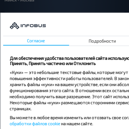
О нас
Сотрудничество
Согласие
Подробности
Страницы сайта
Для обеспечения удобства пользователей сайта использую
Принять, Принять частично или Отклонить
«Куки» — это небольшие текстовые файлы, которые могут
Юридическая информация
повышения эффективности работы пользователей. В закон
хранить файлы «куки» на вашем устройстве, если они абс
Связаться с нами
функционирования этого сайта. В отношении всех остальн
необходимо получить ваше разрешение. Этот сайт использ
Некоторые файлы «куки» размещаются сторонними серви
+375 33 390 00 07 (МТС)
страницах.
Вы можете в любое время изменить или отозвать свое сог
info@infobus.by
обработки файлов cookie
на нашем сайте.