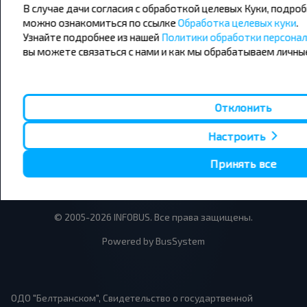
В случае дачи согласия с обработкой целевых Куки, подро
220090, Республика Беларусь, г. Минск, Логойский тракт,
можно ознакомиться по ссылке
Обработка целевых куки
.
22А, офис 302.
Узнайте подробнее из нашей
Политики обработки персона
Офис: Пн-Пт, 9:00 - 17:30
вы можете связаться с нами и как мы обрабатываем личны
Поддержка: 24/7
Отклонить
Настроить
Принять все
© 2005-2026 INFOBUS. Все права защищены.
Powered by BusSystem
ОДО "Белтранском", Свидетельство о государтвенной