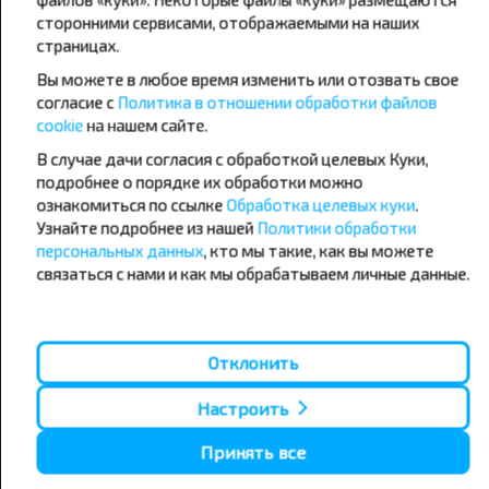
сторонними сервисами, отображаемыми на наших
страницах.
Популярные автобусные
Вы можете в любое время изменить или отозвать свое
направления
согласие с
Политика в отношении обработки файлов
Орша - Могилёв
Минск - Барановичи
cookie
на нашем сайте.
Минск - Несвиж
Гомель - Минск
Минск - Могилёв
В случае дачи согласия с обработкой целевых Куки,
Брест - Тересполь
Минск - Пинск
Брест - Беловежская Пуща
подробнее о порядке их обработки можно
Минск - Брест
Брест - Минск
ознакомиться по ссылке
Обработка целевых куки
.
Минск - Гомель
Варшава - Минск
Узнайте подробнее из нашей
Политики обработки
Минск - Бобруйск
Санкт-Петербург - Минск
персональных данных
, кто мы такие, как вы можете
связаться с нами и как мы обрабатываем личные данные.
Вильнюс - Минск
Москва - Барановичи
Полоцк - Рига
Брест - Люблин
Москва - Брест
Брест - Варшава
Минск - Вильнюс
Отклонить
Минск - Варшава
Минск - Москва
Настроить
Принять все
О нас