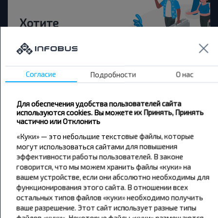
Хотите
путешествовать
дешевле?
Согласие
Подробности
О нас
Не пропусти специальные акции, скидки и
другие интересные предложения INFOBUS.
Подпишись на получение новостей и
Для обеспечения удобства пользователей сайта
путешествуй с нами дешевле!
используются cookies. Вы можете их Принять, Принять
частично или Отклонить
«Куки» — это небольшие текстовые файлы, которые
могут использоваться сайтами для повышения
эффективности работы пользователей. В законе
Подписаться
говорится, что мы можем хранить файлы «куки» на
вашем устройстве, если они абсолютно необходимы для
функционирования этого сайта. В отношении всех
остальных типов файлов «куки» необходимо получить
ваше разрешение. Этот сайт использует разные типы
файлов «куки». Некоторые файлы «куки» размещаются