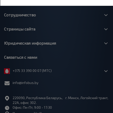
О нас
Сотрудничество
Страницы сайта
Юридическая информация
Связаться с нами
+375 33 390 00 07 (МТС)
info@infobus.by
220090, Республика Беларусь, г. Минск, Логойский тракт,
22А, офис 302.
Офис: Пн-Пт, 9:00 - 17:30