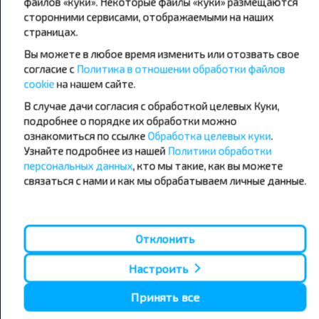
файлов «куки». Некоторые файлы «куки» размещаются
сторонними сервисами, отображаемыми на наших
страницах.
Популярные автобусные
Вы можете в любое время изменить или отозвать свое
направления
согласие с
Политика в отношении обработки файлов
Орша - Могилёв
Минск - Барановичи
cookie
на нашем сайте.
Минск - Несвиж
Гомель - Минск
В случае дачи согласия с обработкой целевых Куки,
Минск - Могилёв
Брест - Тересполь
подробнее о порядке их обработки можно
Минск - Пинск
Брест - Беловежская Пуща
Минск - Брест
Брест - Минск
ознакомиться по ссылке
Обработка целевых куки
.
Минск - Гомель
Варшава - Минск
Узнайте подробнее из нашей
Политики обработки
Минск - Бобруйск
Санкт-Петербург - Минск
персональных данных
, кто мы такие, как вы можете
связаться с нами и как мы обрабатываем личные данные.
Вильнюс - Минск
Москва - Барановичи
Полоцк - Рига
Брест - Люблин
Москва - Брест
Брест - Варшава
Минск - Вильнюс
Отклонить
Минск - Варшава
Минск - Москва
Настроить
Принять все