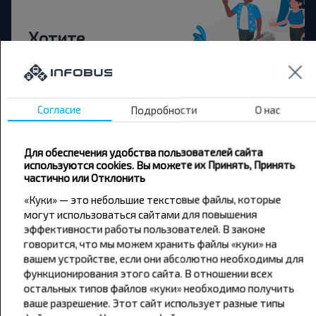
Хотите
путешествовать
дешевле?
Согласие
Подробности
О нас
Не пропусти специальные акции, скидки и
другие интересные предложения INFOBUS.
Подпишись на получение новостей и
Для обеспечения удобства пользователей сайта
путешествуй с нами дешевле!
используются cookies. Вы можете их Принять, Принять
частично или Отклонить
«Куки» — это небольшие текстовые файлы, которые
могут использоваться сайтами для повышения
эффективности работы пользователей. В законе
Подписаться
говорится, что мы можем хранить файлы «куки» на
вашем устройстве, если они абсолютно необходимы для
функционирования этого сайта. В отношении всех
остальных типов файлов «куки» необходимо получить
ваше разрешение. Этот сайт использует разные типы