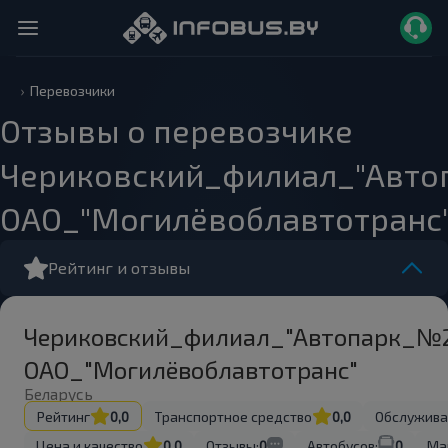
Перевозчики
Отзывы о перевозчике
Чериковский_филиал_"Авто
ОАО_"Могилёвоблавтотранс
Рейтинг и отзывы
Чериковский_филиал_"Автопарк_№
ОАО_"Могилёвоблавтотранс"
Беларусь
Рейтинг
0,0
Транспортное средство
0,0
Обслужива
Цена и качество
0,0
Отзывы:
0
Автобусов:
0
Ма