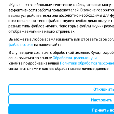
«Куки» — это небольшие текстовые файлы, которые могут
эффективности работы пользователей. В законе говорится
вашем устройстве, если они абсолютно необходимы для ф
всех остальных типов файлов «куки» необходимо получить
разные типы файлов «куки». Некоторые файлы «куки» раз
отображаемыми на наших страницах.
Вы можете в любое время изменить или отозвать свое сог
файлов cookie
на нашем сайте.
© 2005-2026 INFOBUS. Все права защищены.
В случае дачи согласия с обработкой целевых Куки, подро
Powered by BusSystem
ознакомиться по ссылке
Обработка целевых куки
.
Узнайте подробнее из нашей
Политики обработки персона
связаться с нами и как мы обрабатываем личные данные.
ОДО "Белтранском", Свидетельство о государтвенной
регистрации № 100136088 (УНП) от 19.01.2001 г., выдано
Мингорисполкомом.
Отклонит
1
Настроить
Принять вс