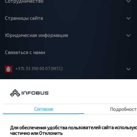
Сотрудничество
Страницы сайта
Юридическая информация
Связаться с нами
+375 33 390 00 07 (МТС)
info@infobus.by
220090, Республика Беларусь, г. Минск, Логойский тракт,
22А, офис 302.
Согласие
Подробност
Офис: Пн-Пт, 9:00 - 17:30
Поддержка: 24/7
Для обеспечения удобства пользователей сайта использую
частично или Отклонить