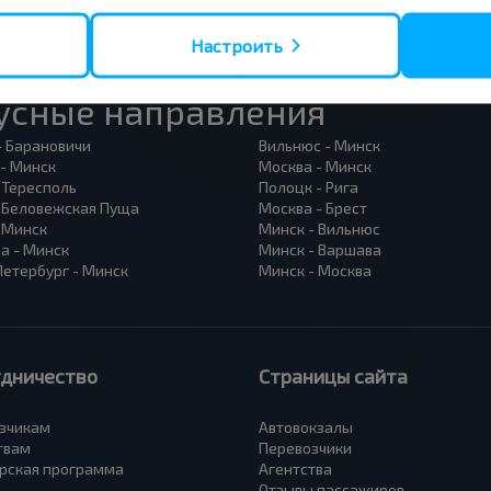
Настроить
усные направления
- Барановичи
Вильнюс - Минск
 - Минск
Москва - Минск
 Тересполь
Полоцк - Рига
- Беловежская Пуща
Москва - Брест
- Минск
Минск - Вильнюс
а - Минск
Минск - Варшава
Петербург - Минск
Минск - Москва
удничество
Страницы сайта
зчикам
Автовокзалы
твам
Перевозчики
рская программа
Агентства
Отзывы пассажиров