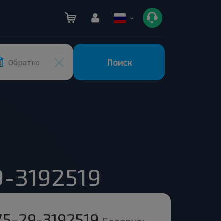
Поиск
Обратно
9-3192519
75-29-3192519
Беларусь