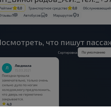
Рейтинг
0,0
Транспортное средство
0,0
Обслуживающий
Отзывы:
1
Автобусов:
0
Маршрутов:
3
Посмотреть, что пишут пасс
По умолчанию
Сортировка:
Людмила
15.03.2021
Поездка прошла
замечательно, только очень
сильно дуло по ногам
холодом,могу предположить,
что дверь не герметично
закрывается.
4,0
Белая Русь Сан, Нарочский с/с