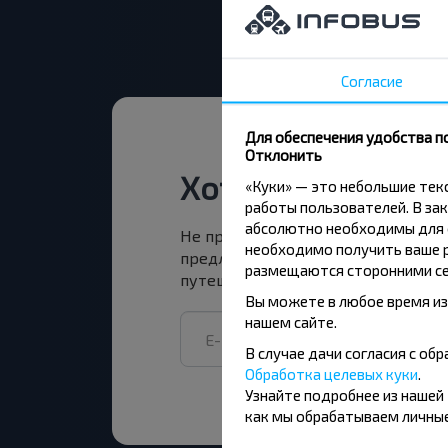
Согласие
Для обеспечения удобства п
Отклонить
Хотите путешест
«Куки» — это небольшие те
работы пользователей. В зак
абсолютно необходимы для ф
Не пропусти специальные акции, 
необходимо получить ваше р
предложения INFOBUS. Подпишись
размещаются сторонними се
путешествуй с нами дешевле!
Вы можете в любое время из
нашем сайте.
В случае дачи согласия с о
Обработка целевых куки
.
Узнайте подробнее из нашей
как мы обрабатываем личные