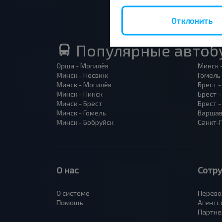
Отклонить
Популярные автоб
Орша - Могилёв
Минск 
Минск - Несвиж
Гомель
Минск - Могилёв
Брест -
Минск - Пинск
Брест 
Минск - Брест
Брест 
Минск - Гомель
Варшав
Минск - Бобруйск
Санкт-
О нас
Сотр
О системе
Перево
Помощь
Агентс
Партне