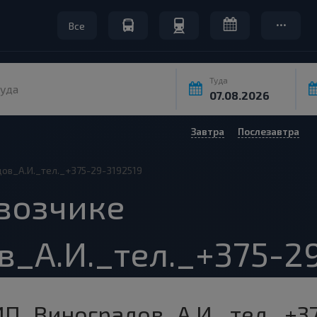
Все
Туда
уда
Завтра
Послезавтра
ов_А.И._тел._+375-29-3192519
возчике
_А.И._тел._+375-2
ИП_Виноградов_А.И._тел._+3