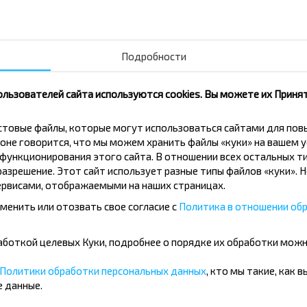
Мядельский р-н МИНСКАЯ ОБЛ.
Беларусь - Минск
Подробности
ользователей сайта используются cookies. Вы можете их Принят
вовать дешевле?
кстовые файлы, которые могут использоваться сайтами для по
оне говорится, что мы можем хранить файлы «куки» на вашем у
ункционирования этого сайта. В отношении всех остальных ти
скидки и другие интересные
азрешение. Этот сайт использует разные типы файлов «куки». 
 на получение новостей и
рвисами, отображаемыми на наших страницах.
менить или отозвать свое согласие с
Политика в отношении обр
Подписаться
бработкой целевых Куки, подробнее о порядке их обработки мож
Политики обработки персональных данных
, кто мы такие, как 
 данные.