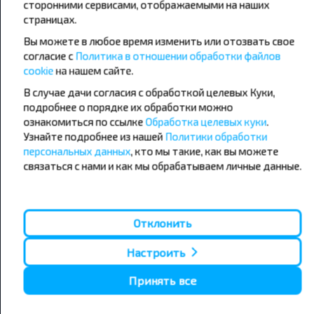
сторонними сервисами, отображаемыми на наших
Популярные автобусные
страницах.
направления
Вы можете в любое время изменить или отозвать свое
согласие с
Политика в отношении обработки файлов
Орша - Могилёв
Минск - Барановичи
Минск - Несвиж
Гомель - Минск
cookie
на нашем сайте.
Минск - Могилёв
Брест - Тересполь
В случае дачи согласия с обработкой целевых Куки,
Минск - Пинск
Брест - Беловежская Пуща
подробнее о порядке их обработки можно
Минск - Брест
Брест - Минск
ознакомиться по ссылке
Обработка целевых куки
.
Минск - Гомель
Варшава - Минск
Узнайте подробнее из нашей
Политики обработки
Минск - Бобруйск
Санкт-Петербург - Минск
персональных данных
, кто мы такие, как вы можете
связаться с нами и как мы обрабатываем личные данные.
Вильнюс - Минск
Москва - Барановичи
Полоцк - Рига
Брест - Люблин
Москва - Брест
Брест - Варшава
Минск - Вильнюс
Минск - Варшава
Отклонить
Минск - Москва
Настроить
Принять все
О нас