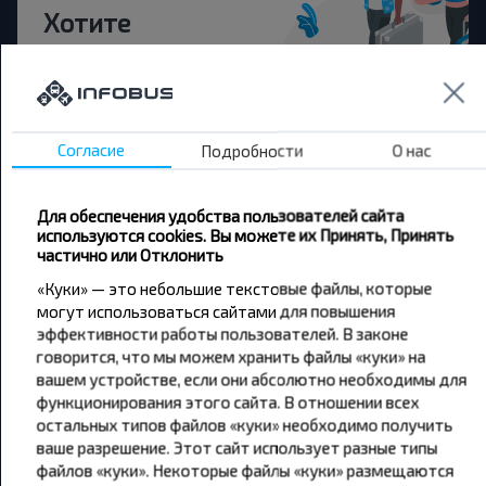
Хотите
путешествовать
дешевле?
Не пропусти специальные акции, скидки и
Согласие
Подробности
О нас
другие интересные предложения INFOBUS.
Подпишись на получение новостей и
путешествуй с нами дешевле!
Для обеспечения удобства пользователей сайта
используются cookies. Вы можете их Принять, Принять
частично или Отклонить
«Куки» — это небольшие текстовые файлы, которые
могут использоваться сайтами для повышения
эффективности работы пользователей. В законе
Подписаться
говорится, что мы можем хранить файлы «куки» на
вашем устройстве, если они абсолютно необходимы для
функционирования этого сайта. В отношении всех
остальных типов файлов «куки» необходимо получить
ваше разрешение. Этот сайт использует разные типы
файлов «куки». Некоторые файлы «куки» размещаются