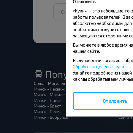
Отклонить
«Куки» — это небольшие те
работы пользователей. В зак
абсолютно необходимы для ф
необходимо получить ваше р
размещаются сторонними се
Вы можете в любое время из
нашем сайте.
В случае дачи согласия с о
Обработка целевых куки
.
Популярные автоб
Узнайте подробнее из нашей
как мы обрабатываем личные
Орша - Могилёв
Минск 
Минск - Несвиж
Гомель
Минск - Могилёв
Брест -
Минск - Пинск
Брест 
Отклонить
Минск - Брест
Брест 
Минск - Гомель
Варшав
Минск - Бобруйск
Санкт-