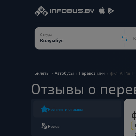
Откуда
К
Билеты
Автобусы
Перевозчики
ф-л_АП№11_
Отзывы о пер
Рейтинг и отзывы
Рейсы