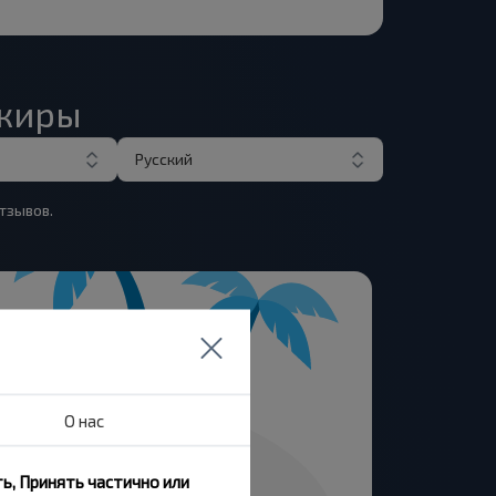
ажиры
Русский
тзывов.
О нас
ь, Принять частично или