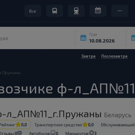
Все
Туда
уда
Завтра
Послезавтра
г.Пружаны
евозчике ф-л_АП№1
ф-л_АП№11_г.Пружаны
Беларусь
Рейтинг
0,0
Транспортное средство
0,0
Обслуживающий
Отзывы:
0
Автобусов:
0
Маршрутов:
3