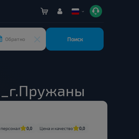
Поиск
Обратно
1_г.Пружаны
 персонал
0,0
Цена и качество
0,0