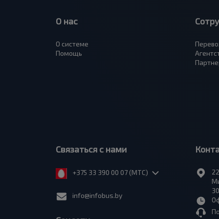
О нас
Сотр
О системе
Перево
Помощь
Агентс
Партне
Связаться с нами
Конт
22
+375 33 390 00 07 (МТС)
Ми
30
info@infobus.by
Оф
П