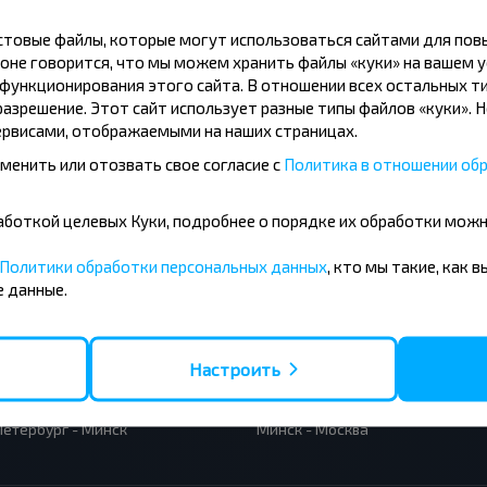
кстовые файлы, которые могут использоваться сайтами для по
Подписаться
оне говорится, что мы можем хранить файлы «куки» на вашем у
ункционирования этого сайта. В отношении всех остальных ти
азрешение. Этот сайт использует разные типы файлов «куки». 
рвисами, отображаемыми на наших страницах.
менить или отозвать свое согласие с
Политика в отношении обр
бработкой целевых Куки, подробнее о порядке их обработки мож
усные направления
Политики обработки персональных данных
, кто мы такие, как 
 данные.
- Барановичи
Вильнюс - Минск
 - Минск
Москва - Минск
 Тересполь
Полоцк - Рига
- Беловежская Пуща
Москва - Брест
Настроить
- Минск
Минск - Вильнюс
а - Минск
Минск - Варшава
Петербург - Минск
Минск - Москва