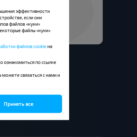
вышения эффективности
стройстве, если они
пов файлов «куки»
Некоторые файлы «куки»
аботки файлов cookie
на
но ознакомиться по ссылке
вы можете связаться с нами и
Москва - Барановичи
Минск - Будапешт
Брест - Люблин
Брест - Варшава
Принять все