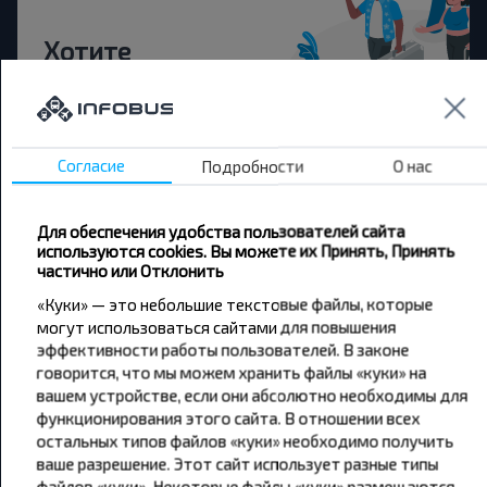
Хотите
путешествовать
дешевле?
Согласие
Подробности
О нас
Не пропусти специальные акции, скидки и
другие интересные предложения INFOBUS.
Подпишись на получение новостей и
Для обеспечения удобства пользователей сайта
путешествуй с нами дешевле!
используются cookies. Вы можете их Принять, Принять
частично или Отклонить
«Куки» — это небольшие текстовые файлы, которые
могут использоваться сайтами для повышения
эффективности работы пользователей. В законе
Подписаться
говорится, что мы можем хранить файлы «куки» на
вашем устройстве, если они абсолютно необходимы для
функционирования этого сайта. В отношении всех
остальных типов файлов «куки» необходимо получить
ваше разрешение. Этот сайт использует разные типы
файлов «куки». Некоторые файлы «куки» размещаются