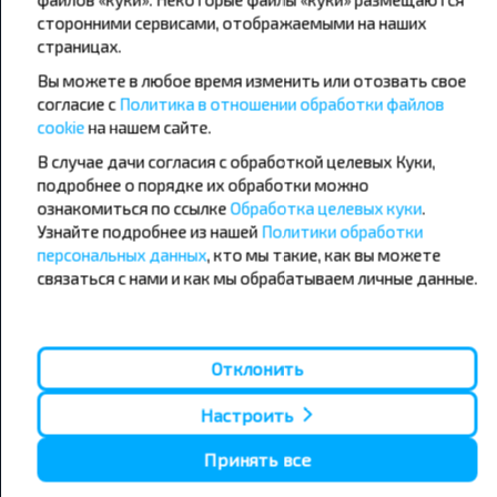
сторонними сервисами, отображаемыми на наших
страницах.
Популярные автобусные
Вы можете в любое время изменить или отозвать свое
направления
согласие с
Политика в отношении обработки файлов
Орша - Могилёв
Минск - Барановичи
cookie
на нашем сайте.
Минск - Несвиж
Гомель - Минск
Минск - Могилёв
В случае дачи согласия с обработкой целевых Куки,
Брест - Тересполь
Минск - Пинск
Брест - Беловежская Пуща
подробнее о порядке их обработки можно
Минск - Брест
Брест - Минск
ознакомиться по ссылке
Обработка целевых куки
.
Минск - Гомель
Варшава - Минск
Узнайте подробнее из нашей
Политики обработки
Минск - Бобруйск
Санкт-Петербург - Минск
персональных данных
, кто мы такие, как вы можете
связаться с нами и как мы обрабатываем личные данные.
Вильнюс - Минск
Москва - Барановичи
Полоцк - Рига
Брест - Люблин
Москва - Брест
Брест - Варшава
Минск - Вильнюс
Отклонить
Минск - Варшава
Минск - Москва
Настроить
Принять все
О нас