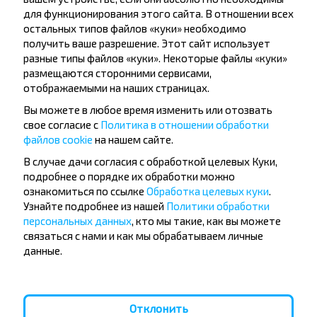
для функционирования этого сайта. В отношении всех
остальных типов файлов «куки» необходимо
Подписаться
получить ваше разрешение. Этот сайт использует
разные типы файлов «куки». Некоторые файлы «куки»
размещаются сторонними сервисами,
отображаемыми на наших страницах.
Вопрос - Ответ
Вы можете в любое время изменить или отозвать
свое согласие с
Политика в отношении обработки
файлов cookie
на нашем сайте.
Как можно забронировать билет на
В случае дачи согласия с обработкой целевых Куки,
подробнее о порядке их обработки можно
рейс Бегомль-Псков?
ознакомиться по ссылке
Обработка целевых куки
.
Узнайте подробнее из нашей
Политики обработки
персональных данных
, кто мы такие, как вы можете
связаться с нами и как мы обрабатываем личные
данные.
Существуют ли ограничения на
поездку Бегомль-Псков?
Отклонить