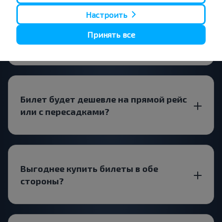
Настроить
Стоит ли искать билеты Бегомль-
Принять все
Псков заранее?
Билет будет дешевле на прямой рейс
или с пересадками?
Выгоднее купить билеты в обе
стороны?