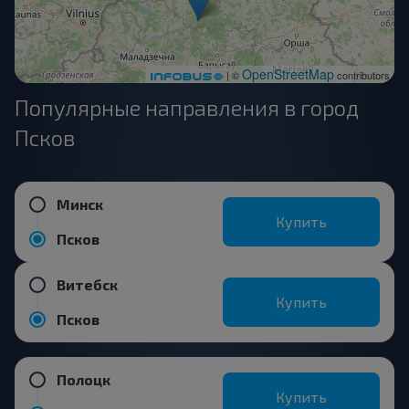
OpenStreetMap
| ©
contributors
Популярные направления в город
Псков
Минск
Купить
Псков
Витебск
Купить
Псков
Полоцк
Купить