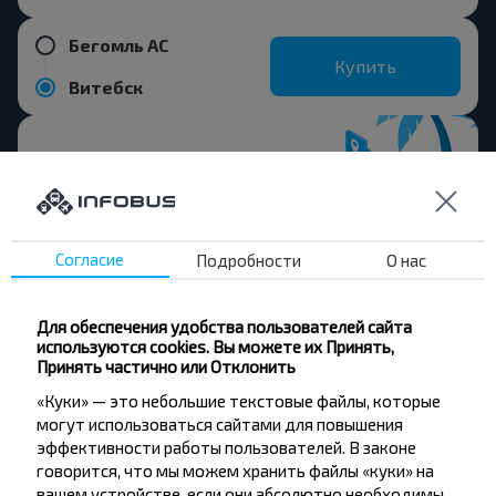
Бегомль АС
Купить
Витебск
Хотите
Согласие
Подробности
О нас
путешествовать
дешевле?
Для обеспечения удобства пользователей сайта
используются cookies. Вы можете их Принять,
Не пропусти специальные акции, скидки и
Принять частично или Отклонить
другие интересные предложения INFOBUS.
«Куки» — это небольшие текстовые файлы, которые
Подпишись на получение новостей и
могут использоваться сайтами для повышения
путешествуй с нами дешевле!
эффективности работы пользователей. В законе
говорится, что мы можем хранить файлы «куки» на
вашем устройстве, если они абсолютно необходимы