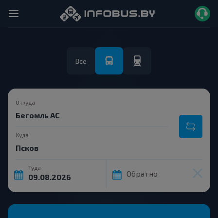
Все
Откуда
Куда
Туда
Обратно