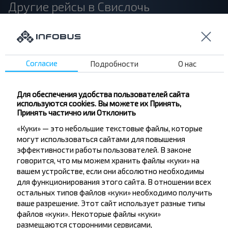
Другие рейсы в Свислочь
(Свислочский р-н)
Гродно
Согласие
Подробности
О нас
Купить
Свислочь
Для обеспечения удобства пользователей сайта
используются cookies. Вы можете их Принять,
Волковыск
Принять частично или Отклонить
Купить
Свислочь
«Куки» — это небольшие текстовые файлы, которые
могут использоваться сайтами для повышения
эффективности работы пользователей. В законе
Бол Берестовица
говорится, что мы можем хранить файлы «куки» на
Купить
вашем устройстве, если они абсолютно необходимы
Свислочь
для функционирования этого сайта. В отношении всех
остальных типов файлов «куки» необходимо получить
Минск
ваше разрешение. Этот сайт использует разные типы
Купить
файлов «куки». Некоторые файлы «куки»
Свислочь
размещаются сторонними сервисами,