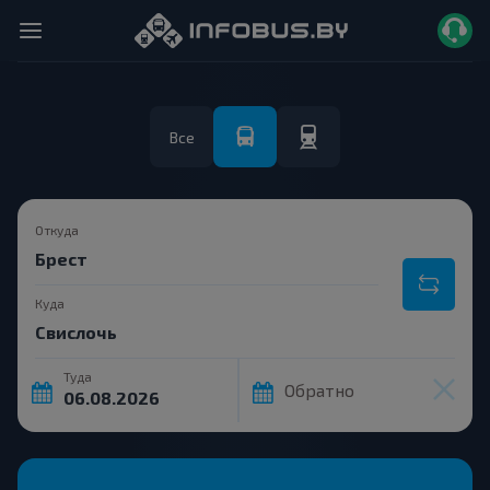
Все
Откуда
Куда
Туда
Обратно