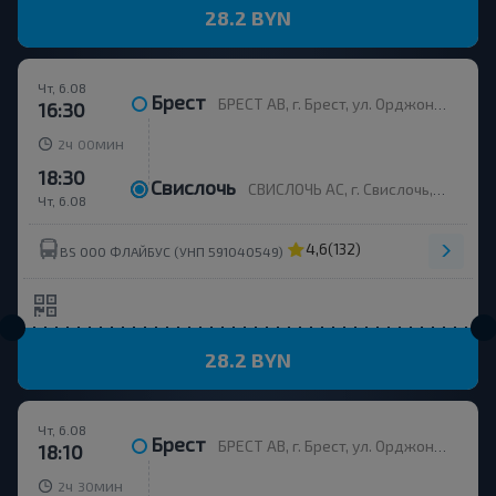
28.2 BYN
Чт, 6.08
Брест
БРЕСТ АВ, г. Брест, ул. Орджоникидзе, 12, Беларусь
16:30
ч
мин
2
00
18:30
Свислочь
СВИСЛОЧЬ АС, г. Свислочь, ул. Ленина, 43
Чт, 6.08
4,6
(132)
BS ООО ФЛАЙБУС (УНП 591040549)
28.2 BYN
Чт, 6.08
Брест
БРЕСТ АВ, г. Брест, ул. Орджоникидзе, 12, Беларусь
18:10
ч
мин
2
30