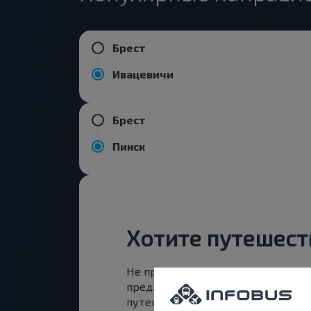
Брест
Ивацевичи
Брест
Пинск
Хотите путешест
Не пропусти специальные акции,
предложения INFOBUS. Подпишись
путешествуй с нами дешевле!