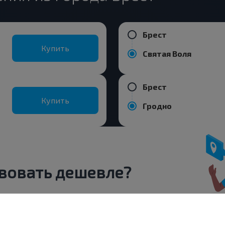
Брест
Купить
Святая Воля
Брест
Купить
Гродно
вовать дешевле?
 скидки и другие интересные
 на получение новостей и