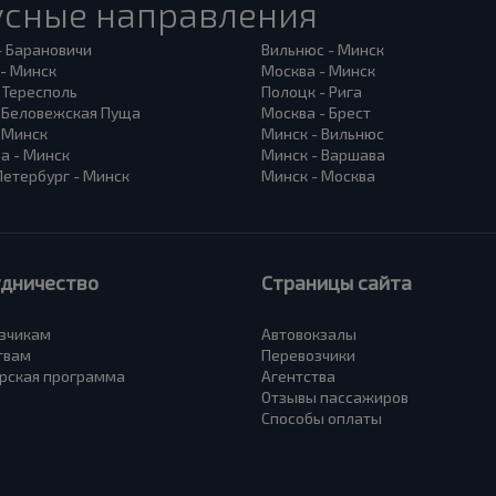
усные направления
- Барановичи
Вильнюс - Минск
 - Минск
Москва - Минск
 Тересполь
Полоцк - Рига
- Беловежская Пуща
Москва - Брест
- Минск
Минск - Вильнюс
а - Минск
Минск - Варшава
Петербург - Минск
Минск - Москва
удничество
Страницы сайта
зчикам
Автовокзалы
твам
Перевозчики
рская программа
Агентства
Отзывы пассажиров
Способы оплаты