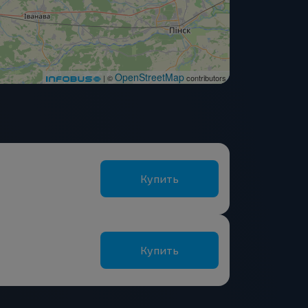
OpenStreetMap
| ©
contributors
Купить
Купить