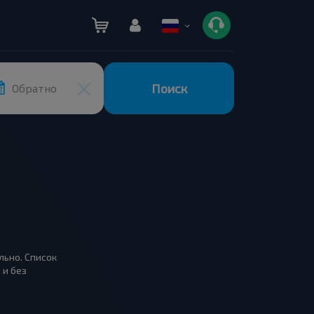
Поиск
Обратно
льно. Список
 и без