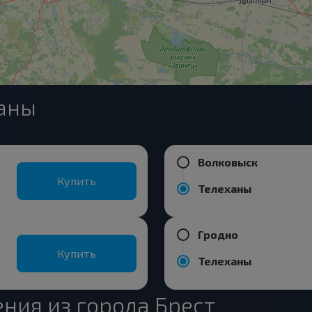
ханы
Волковыск
Купить
Телеханы
Гродно
Купить
Телеханы
ния из города Брест