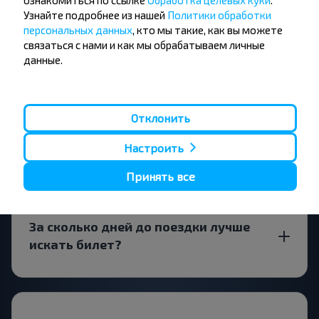
ознакомиться по ссылке
Обработка целевых куки
.
Как приобрести билет на рейс?
Узнайте подробнее из нашей
Политики обработки
персональных данных
, кто мы такие, как вы можете
связаться с нами и как мы обрабатываем личные
данные.
Существуют ли ограничения на
поездку Дмитровичи, Каменецкий р-
Отклонить
н БРЕСТСКАЯ ОБЛ.-Беловежская Пуща
(Каменецкий р-н)?
Настроить
Принять все
За сколько дней до поездки лучше
искать билет?