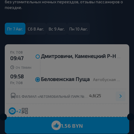
без утомительных ночных переездов, отзывы пассажиров о
поездке.
Пт 7 Авг.
Сб 8 Авг.
Вс 9 Авг.
Пн 10 Авг.
Пт, 7.08
Дмитровичи, Каменецкий Р-Н Брестская Обл.
09:47
ч
мин
0
11
09:58
Беловежская Пуща
Автобусная остановка
Пт, 7.08
4,6
(251)
BS ФИЛИАЛ «АВТОМОБИЛЬНЫЙ ПАРК №9» Г.КАМЕНЕЦ ОАО«БРЕСТОБЛАВТОТРАНС»
+2
1.56 BYN