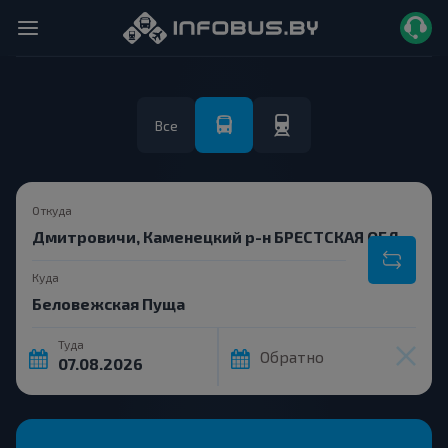
Все
Откуда
Куда
Туда
Обратно