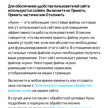
путешествовать
Для обеспечения удобства пользователей сайта
используются cookies. Вы можете их Принять,
дешевле?
Принять частично или Отклонить
«Куки» — это небольшие текстовые файлы, которые
Не пропусти специальные акции, скидки и
могут использоваться сайтами для повышения
другие интересные предложения INFOBUS.
эффективности работы пользователей. В законе
Подпишись на получение новостей и
говорится, что мы можем хранить файлы «куки» на
путешествуй с нами дешевле!
вашем устройстве, если они абсолютно необходимы
для функционирования этого сайта. В отношении всех
остальных типов файлов «куки» необходимо получить
ваше разрешение. Этот сайт использует разные типы
файлов «куки». Некоторые файлы «куки»
размещаются сторонними сервисами,
Подписаться
отображаемыми на наших страницах.
Вы можете в любое время изменить или отозвать
свое согласие с
Политика в отношении обработки
Вопрос - Ответ
файлов cookie
на нашем сайте.
В случае дачи согласия с обработкой целевых Куки,
подробнее о порядке их обработки можно