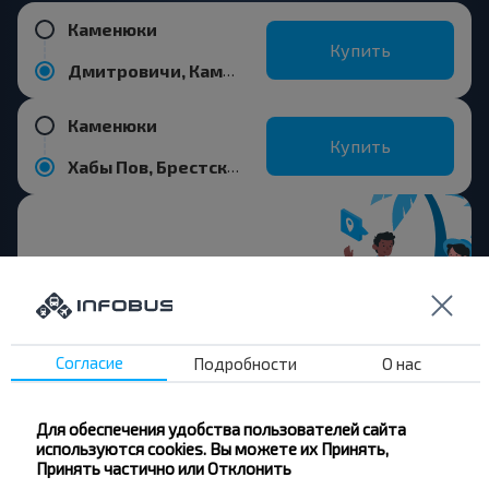
Каменюки
Купить
Дмитровичи, Каменецкий р-н БРЕСТСКАЯ ОБЛ.
Каменюки
Купить
Хабы Пов, Брестский р-н БРЕСТСКАЯ ОБЛ. Беларусь
Хотите
путешествовать
Согласие
Подробности
О нас
дешевле?
Для обеспечения удобства пользователей сайта
Не пропусти специальные акции, скидки и
используются cookies. Вы можете их Принять,
другие интересные предложения INFOBUS.
Принять частично или Отклонить
Подпишись на получение новостей и