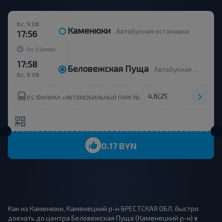
Вс, 9.08
Каменюки
Автобусная остановка
17:56
ч
мин
0
02
17:58
Беловежская Пуща
Автобусная остановка
Вс, 9.08
4,6
(251)
BS ФИЛИАЛ «АВТОМОБИЛЬНЫЙ ПАРК №9» Г.КАМЕНЕЦ ОАО«БРЕСТОБЛАВТОТРАНС»
0.17 BYN
Как из Каменюки, Каменецкий р-н БРЕСТСКАЯ ОБЛ. быстро
доехать до центра Беловежская Пуща (Каменецкий р-н) в