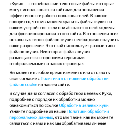
путешествуй с нами дешевле!
«Куки» — это небольшие текстовые файлы, которые
могут использоваться сайтами для повышения
эффективности работы пользователей. В законе
говорится, что мы можем хранить файлы «куки» на
вашем устройстве, если они абсолютно необходимы
для функционирования этого сайта. В отношении всех
Подписаться
остальных типов файлов «куки» необходимо получить
ваше разрешение. Этот сайт использует разные типы
файлов «куки». Некоторые файлы «куки»
Вопрос - Ответ
размещаются сторонними сервисами,
отображаемыми на наших страницах.
Вы можете в любое время изменить или отозвать
свое согласие с
Политика в отношении обработки
файлов cookie
на нашем сайте.
Как можно купить билеты на рейс
Каменюки, Каменецкий р-н
В случае дачи согласия с обработкой целевых Куки,
подробнее о порядке их обработки можно
БРЕСТСКАЯ ОБЛ.-Беловежская Пуща
ознакомиться по ссылке
Обработка целевых куки
.
(Каменецкий р-н)?
Узнайте подробнее из нашей
Политики обработки
персональных данных
, кто мы такие, как вы можете
связаться с нами и как мы обрабатываем личные