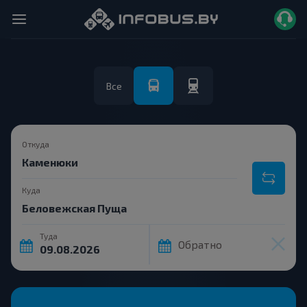
Все
Откуда
Куда
Туда
Обратно